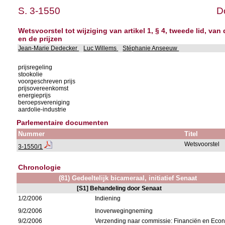
S. 3-1550
D
Wetsvoorstel tot wijziging van artikel 1, § 4, tweede lid, v
en de prijzen
Jean-Marie Dedecker
Luc Willems
Stéphanie Anseeuw
prijsregeling
stookolie
voorgeschreven prijs
prijsovereenkomst
energieprijs
beroepsvereniging
aardolie-industrie
Parlementaire documenten
Nummer
Titel
Wetsvoorstel
3-1550/1
Chronologie
(81) Gedeeltelijk bicameraal, initiatief Senaat
[S1] Behandeling door Senaat
1/2/2006
Indiening
9/2/2006
Inoverwegingneming
9/2/2006
Verzending naar commissie: Financiën en Ec