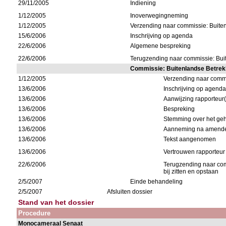
29/11/2005
Indiening
1/12/2005
Inoverwegingneming
1/12/2005
Verzending naar commissie: Buite
15/6/2006
Inschrijving op agenda
22/6/2006
Algemene bespreking
22/6/2006
Terugzending naar commissie: Bui
Commissie: Buitenlandse Betrek
1/12/2005
Verzending naar comm
13/6/2006
Inschrijving op agend
13/6/2006
Aanwijzing rapporteur(
13/6/2006
Bespreking
13/6/2006
Stemming over het geh
13/6/2006
Aanneming na amende
13/6/2006
Tekst aangenomen
13/6/2006
Vertrouwen rapporteur
22/6/2006
Terugzending naar co
bij zitten en opstaan
2/5/2007
Einde behandeling
2/5/2007
Afsluiten dossier
Stand van het dossier
Procedure
Monocameraal Senaat