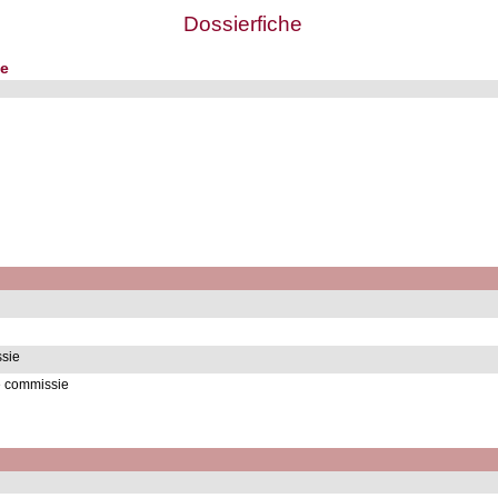
Dossierfiche
je
sie
e commissie