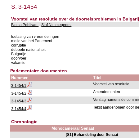
S. 3-1454
Voorstel van resolutie over de doorreisproblemen in Bulgari
Fatma Pehlivan
Staf Nimmegeers
toelating van vreemdelingen
motie van het Parlement
corruptie
dubbele nationaliteit
Bulgarije
doorvoer
vakantie
Parlementaire documenten
Nummer
Titel
Voorstel van resolutie
3-1454/1
Amendementen
3-1454/2
Verslag namens de commis
3-1454/3
Tekst aangenomen door d
3-1454/4
Chronologie
Monocameraal Senaat
[S1] Behandeling door Senaat