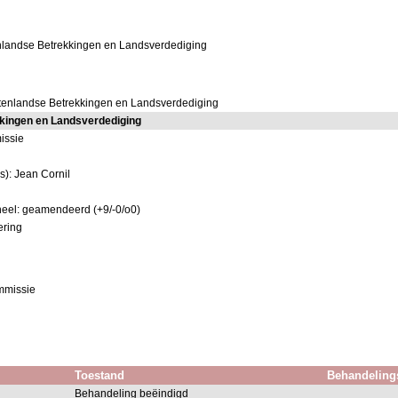
nlandse Betrekkingen en Landsverdediging
tenlandse Betrekkingen en Landsverdediging
kingen en Landsverdediging
issie
a
s): Jean Cornil
eel: geamendeerd (+9/-0/o0)
ring
mmissie
Toestand
Behandeling
Behandeling beëindigd