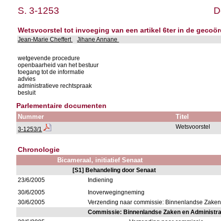
S. 3-1253
D
Wetsvoorstel tot invoeging van een artikel 6ter in de gecoö
Jean-Marie Cheffert
Jihane Annane
wetgevende procedure
openbaarheid van het bestuur
toegang tot de informatie
advies
administratieve rechtspraak
besluit
Parlementaire documenten
Nummer
Titel
Wetsvoorstel
3-1253/1
Chronologie
Bicameraal, initiatief Senaat
[S1] Behandeling door Senaat
23/6/2005
Indiening
30/6/2005
Inoverwegingneming
30/6/2005
Verzending naar commissie: Binnenlandse Zaken
Commissie: Binnenlandse Zaken en Administr