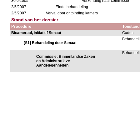
30/6/2005
Verzending naar commissie
2/5/2007
Einde behandeling
2/5/2007
Verval door ontbinding kamers
Stand van het dossier
Procedure
Toestand
Bicameraal, initiatief Senaat
Caduc
Behandeli
[S1] Behandeling door Senaat
Behandeli
Commissie: Binnenlandse Zaken
en Administratieve
Aangelegenheden