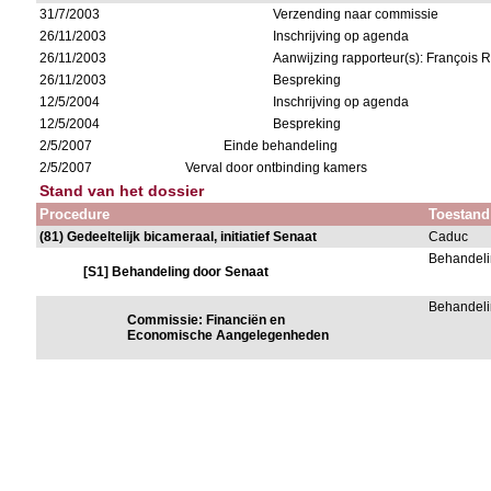
31/7/2003
Verzending naar commissie
26/11/2003
Inschrijving op agenda
26/11/2003
Aanwijzing rapporteur(s): François R
26/11/2003
Bespreking
12/5/2004
Inschrijving op agenda
12/5/2004
Bespreking
2/5/2007
Einde behandeling
2/5/2007
Verval door ontbinding kamers
Stand van het dossier
Procedure
Toestand
(81) Gedeeltelijk bicameraal, initiatief Senaat
Caduc
Behandeli
[S1] Behandeling door Senaat
Behandeli
Commissie: Financiën en
Economische Aangelegenheden