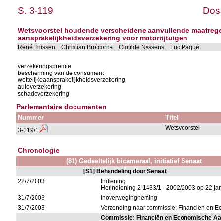
S. 3-119
Doss
Wetsvoorstel houdende verscheidene aanvullende maatregele
aansprakelijkheidsverzekering voor motorrijtuigen
René Thissen
Christian Brotcorne
Clotilde Nyssens
Luc Paque
verzekeringspremie
bescherming van de consument
wettelijkeaansprakelijkheidsverzekering
autoverzekering
schadeverzekering
Parlementaire documenten
Nummer
Titel
Wetsvoorstel
3-119/1
Chronologie
(81) Gedeeltelijk bicameraal, initiatief Senaat
[S1] Behandeling door Senaat
22/7/2003
Indiening
Herindiening 2-1433/1 - 2002/2003 op 22 ja
31/7/2003
Inoverwegingneming
31/7/2003
Verzending naar commissie: Financiën en
Commissie: Financiën en Economische A