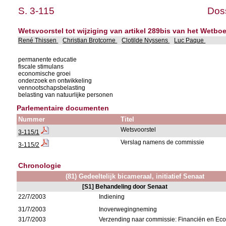
S. 3-115
Doss
Wetsvoorstel tot wijziging van artikel 289bis van het Wetb
René Thissen
Christian Brotcorne
Clotilde Nyssens
Luc Paque
permanente educatie
fiscale stimulans
economische groei
onderzoek en ontwikkeling
vennootschapsbelasting
belasting van natuurlijke personen
Parlementaire documenten
Nummer
Titel
Wetsvoorstel
3-115/1
Verslag namens de commissie
3-115/2
Chronologie
(81) Gedeeltelijk bicameraal, initiatief Senaat
[S1] Behandeling door Senaat
22/7/2003
Indiening
31/7/2003
Inoverwegingneming
31/7/2003
Verzending naar commissie: Financiën en E