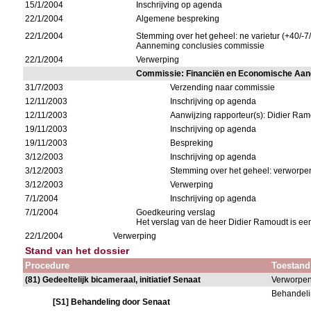
15/1/2004
Inschrijving op agenda
22/1/2004
Algemene bespreking
22/1/2004
Stemming over het geheel: ne varietur (+40/-7
Aanneming conclusies commissie
22/1/2004
Verwerping
Commissie: Financiën en Economische Aa
31/7/2003
Verzending naar commissie
12/11/2003
Inschrijving op agenda
12/11/2003
Aanwijzing rapporteur(s): Didier Ra
19/11/2003
Inschrijving op agenda
19/11/2003
Bespreking
3/12/2003
Inschrijving op agenda
3/12/2003
Stemming over het geheel: verworpen
3/12/2003
Verwerping
7/1/2004
Inschrijving op agenda
7/1/2004
Goedkeuring verslag
Het verslag van de heer Didier Ramoudt is e
22/1/2004
Verwerping
Stand van het dossier
Procedure
Toestand
(81) Gedeeltelijk bicameraal, initiatief Senaat
Verworpe
Behandeli
[S1] Behandeling door Senaat