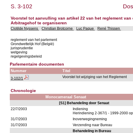
S. 3-102
Dos
Voorstel tot aanvulling van artikel 22 van het reglement van
Arbitragehof te organiseren
Clotilde Nyssens
Christian Brotcorne
Luc Paque
René Thissen
reglement van het parlement
Grondwettelijk Hof (België)
jurisprudentie
wetgeving
regelgevingsbeleid
Parlementaire documenten
Nummer
Titel
Voorstel tot wijziging van het Reglement
3-102/1
Chronologie
Monocameraal Senaat
[S1] Behandeling door Senaat
22/7/2003
Indiening
Herindiening 2-367/1 - 1999-2000 op
31/7/2003
Inoverwegingneming
31/7/2003
Verzending naar Bureau
Behandeling in Bureau