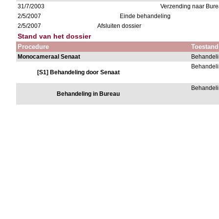
31/7/2003
Verzending naar Bur
2/5/2007
Einde behandeling
2/5/2007
Afsluiten dossier
Stand van het dossier
Procedure
Toestand
Monocameraal Senaat
Behandeli
Behandeli
[S1] Behandeling door Senaat
Behandeli
Behandeling in Bureau