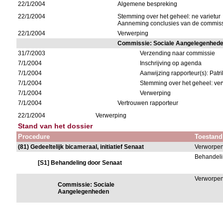
22/1/2004
Algemene bespreking
22/1/2004
Stemming over het geheel: ne varietur
Aanneming conclusies van de commis
22/1/2004
Verwerping
Commissie: Sociale Aangelegenhed
31/7/2003
Verzending naar commissie
7/1/2004
Inschrijving op agenda
7/1/2004
Aanwijzing rapporteur(s): Patr
7/1/2004
Stemming over het geheel: ver
7/1/2004
Verwerping
7/1/2004
Vertrouwen rapporteur
22/1/2004
Verwerping
Stand van het dossier
Procedure
Toestand
(81) Gedeeltelijk bicameraal, initiatief Senaat
Verworpe
Behandeli
[S1] Behandeling door Senaat
Verworpe
Commissie: Sociale
Aangelegenheden