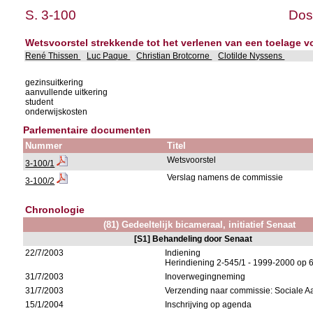
S. 3-100
Dos
Wetsvoorstel strekkende tot het verlenen van een toelage v
René Thissen
Luc Paque
Christian Brotcorne
Clotilde Nyssens
gezinsuitkering
aanvullende uitkering
student
onderwijskosten
Parlementaire documenten
Nummer
Titel
Wetsvoorstel
3-100/1
Verslag namens de commissie
3-100/2
Chronologie
(81) Gedeeltelijk bicameraal, initiatief Senaat
[S1] Behandeling door Senaat
22/7/2003
Indiening
Herindiening 2-545/1 - 1999-2000 op 
31/7/2003
Inoverwegingneming
31/7/2003
Verzending naar commissie: Sociale 
15/1/2004
Inschrijving op agenda