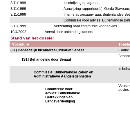
3/11/1999
Inschrijving op agenda
3/11/1999
Aanwijzing rapporteur(s): Gerda Staveau
3/11/1999
Interne adviesaanvraag: Buitenlandse Be
Commissie voor advies: Buitenlandse Be
3/11/1999
Verzending naar commissie voor advies
10/4/2003
Verval door ontbinding kamers
Stand van het dossier
Procedure
Toest
(81) Gedeeltelijk bicameraal, initiatief Senaat
Caduc
Behand
[S1] Behandeling door Senaat
In beh
Commissie: Binnenlandse Zaken en
Administratieve Aangelegenheden
Verzon
Commissie voor
advies
advies: Buitenlandse
Betrekkingen en
Landsverdediging