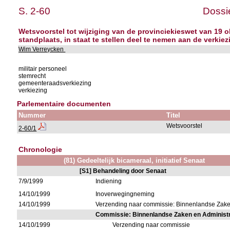
S. 2-60
Dossi
Wetsvoorstel tot wijziging van de provinciekieswet van 19 o
standplaats, in staat te stellen deel te nemen aan de verkie
Wim Verreycken
militair personeel
stemrecht
gemeenteraadsverkiezing
verkiezing
Parlementaire documenten
Nummer
Titel
Wetsvoorstel
2-60/1
Chronologie
(81) Gedeeltelijk bicameraal, initiatief Senaat
[S1] Behandeling door Senaat
7/9/1999
Indiening
14/10/1999
Inoverwegingneming
14/10/1999
Verzending naar commissie: Binnenlandse Zak
Commissie: Binnenlandse Zaken en Administ
14/10/1999
Verzending naar commissie