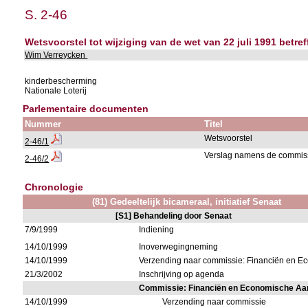
S. 2-46
Wetsvoorstel tot wijziging van de wet van 22 juli 1991 betref
Wim Verreycken
kinderbescherming
Nationale Loterij
Parlementaire documenten
Nummer
Titel
Wetsvoorstel
2-46/1
Verslag namens de commis
2-46/2
Chronologie
(81) Gedeeltelijk bicameraal, initiatief Senaat
[S1] Behandeling door Senaat
7/9/1999
Indiening
14/10/1999
Inoverwegingneming
14/10/1999
Verzending naar commissie: Financiën en 
21/3/2002
Inschrijving op agenda
Commissie: Financiën en Economische A
14/10/1999
Verzending naar commissie