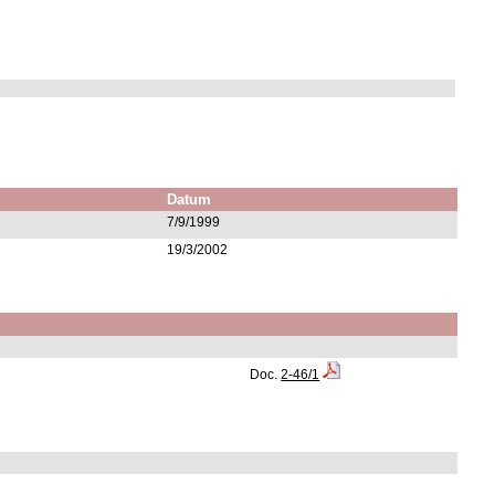
Datum
7/9/1999
19/3/2002
Doc.
2-46/1