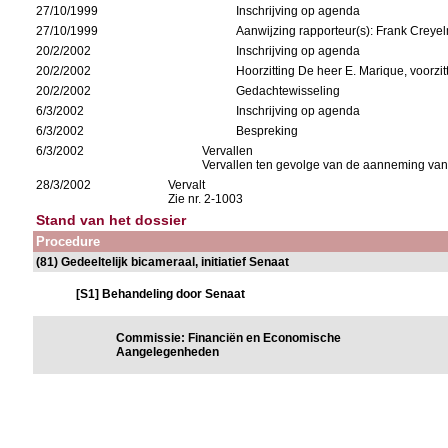
27/10/1999
Inschrijving op agenda
27/10/1999
Aanwijzing rapporteur(s): Frank Creye
20/2/2002
Inschrijving op agenda
20/2/2002
Hoorzitting De heer E. Marique, voorz
20/2/2002
Gedachtewisseling
6/3/2002
Inschrijving op agenda
6/3/2002
Bespreking
6/3/2002
Vervallen
Vervallen ten gevolge van de aanneming van
28/3/2002
Vervalt
Zie nr. 2-1003
Stand van het dossier
Procedure
(81) Gedeeltelijk bicameraal, initiatief Senaat
[S1] Behandeling door Senaat
Commissie: Financiën en Economische
Aangelegenheden