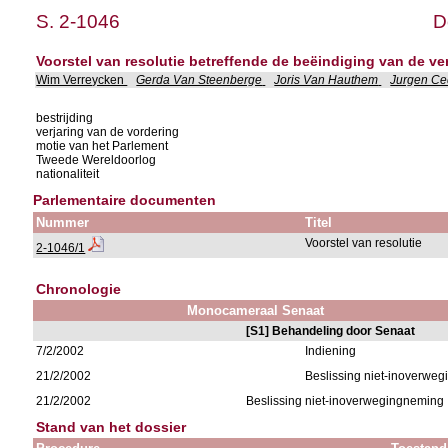
S. 2-1046
D
Voorstel van resolutie betreffende de beëindiging van de v
Wim Verreycken
Gerda Van Steenberge
Joris Van Hauthem
Jurgen Ce
bestrijding
verjaring van de vordering
motie van het Parlement
Tweede Wereldoorlog
nationaliteit
Parlementaire documenten
Nummer
Titel
Voorstel van resolutie
2-1046/1
Chronologie
Monocameraal Senaat
[S1] Behandeling door Senaat
7/2/2002
Indiening
21/2/2002
Beslissing niet-inoverwe
21/2/2002
Beslissing niet-inoverwegingneming
Stand van het dossier