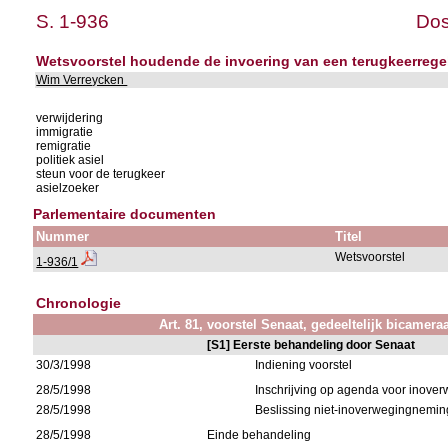
S. 1-936
Dos
Wetsvoorstel houdende de invoering van een terugkeerregel
Wim Verreycken
verwijdering
immigratie
remigratie
politiek asiel
steun voor de terugkeer
asielzoeker
Parlementaire documenten
Nummer
Titel
Wetsvoorstel
1-936/1
Chronologie
Art. 81, voorstel Senaat, gedeeltelijk bicamera
[S1] Eerste behandeling door Senaat
30/3/1998
Indiening voorstel
28/5/1998
Inschrijving op agenda voor inov
28/5/1998
Beslissing niet-inoverwegingnemin
28/5/1998
Einde behandeling