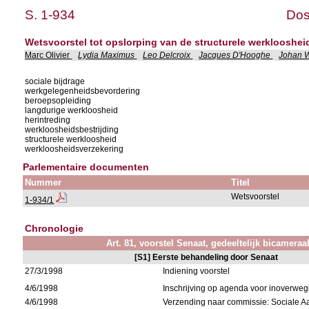
S. 1-934
Dos
Wetsvoorstel tot opslorping van de structurele werklooshei
Marc Olivier
Lydia Maximus
Leo Delcroix
Jacques D'Hooghe
Johan 
sociale bijdrage
werkgelegenheidsbevordering
beroepsopleiding
langdurige werkloosheid
herintreding
werkloosheidsbestrijding
structurele werkloosheid
werkloosheidsverzekering
Parlementaire documenten
Nummer
Titel
Wetsvoorstel
1-934/1
Chronologie
Art. 81, voorstel Senaat, gedeeltelijk bicameraa
[S1] Eerste behandeling door Senaat
27/3/1998
Indiening voorstel
4/6/1998
Inschrijving op agenda voor inoverwe
4/6/1998
Verzending naar commissie: Sociale 