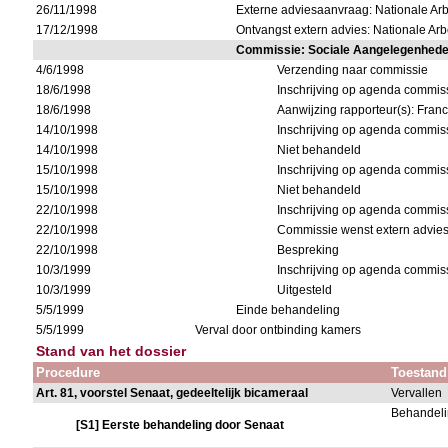
26/11/1998
Externe adviesaanvraag: Nationale Ar
17/12/1998
Ontvangst extern advies: Nationale Ar
Commissie: Sociale Aangelegenhed
4/6/1998
Verzending naar commissie
18/6/1998
Inschrijving op agenda commis
18/6/1998
Aanwijzing rapporteur(s): Franc
14/10/1998
Inschrijving op agenda commis
14/10/1998
Niet behandeld
15/10/1998
Inschrijving op agenda commis
15/10/1998
Niet behandeld
22/10/1998
Inschrijving op agenda commis
22/10/1998
Commissie wenst extern advies
22/10/1998
Bespreking
10/3/1999
Inschrijving op agenda commis
10/3/1999
Uitgesteld
5/5/1999
Einde behandeling
5/5/1999
Verval door ontbinding kamers
Stand van het dossier
Procedure
Toestand
Art. 81, voorstel Senaat, gedeeltelijk bicameraal
Vervallen
Behandeli
[S1] Eerste behandeling door Senaat