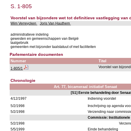
S. 1-805
Voorstel van bijzondere wet tot definitieve vastlegging van
Wim Verreycken
Joris Van Hauthem
administratieve indeling
gewesten en gemeenschappen van België
taalgebruik
gemeenten met bijzonder taalstatuut of met faciliteiten
Parlementaire documenten
Nummer
Titel
Voorstel van bijzon
1-805/1
Chronologie
Art. 77, bicameraal initiatief Senaat
[S1] Eerste behandeling door Senaa
4/12/1997
Indiening voorstel
5/2/1998
Inschrijving op agenda vo
5/2/1998
Verzending naar commissie
Commissie: Institutionel
5/2/1998
Verzen
5/5/1999
Einde behandeling