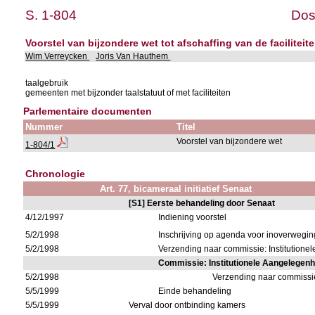
S. 1-804
Dos
Voorstel van bijzondere wet tot afschaffing van de facilitei
Wim Verreycken
Joris Van Hauthem
taalgebruik
gemeenten met bijzonder taalstatuut of met faciliteiten
Parlementaire documenten
Nummer
Titel
Voorstel van bijzondere wet
1-804/1
Chronologie
Art. 77, bicameraal initiatief Senaat
[S1] Eerste behandeling door Senaat
4/12/1997
Indiening voorstel
5/2/1998
Inschrijving op agenda voor inoverwegi
5/2/1998
Verzending naar commissie: Institution
Commissie: Institutionele Aangelegen
5/2/1998
Verzending naar commissi
5/5/1999
Einde behandeling
5/5/1999
Verval door ontbinding kamers