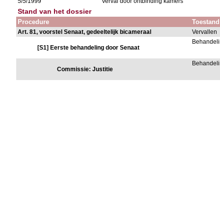
5/5/1999
Verval door ontbinding kamers
Stand van het dossier
Procedure
Toestand
Art. 81, voorstel Senaat, gedeeltelijk bicameraal
Vervallen
Behandeli
[S1] Eerste behandeling door Senaat
Behandeli
Commissie: Justitie