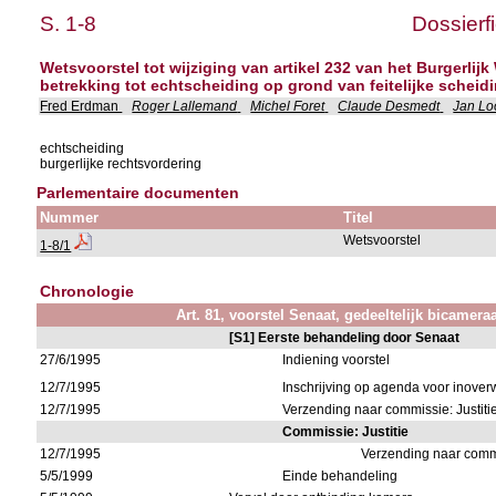
S. 1-8
Dossierf
Wetsvoorstel tot wijziging van artikel 232 van het Burgerlij
betrekking tot echtscheiding op grond van feitelijke scheid
Fred Erdman
Roger Lallemand
Michel Foret
Claude Desmedt
Jan Lo
echtscheiding
burgerlijke rechtsvordering
Parlementaire documenten
Nummer
Titel
Wetsvoorstel
1-8/1
Chronologie
Art. 81, voorstel Senaat, gedeeltelijk bicamera
[S1] Eerste behandeling door Senaat
27/6/1995
Indiening voorstel
12/7/1995
Inschrijving op agenda voor inov
12/7/1995
Verzending naar commissie: Justiti
Commissie: Justitie
12/7/1995
Verzending naar comm
5/5/1999
Einde behandeling