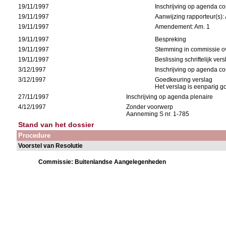
19/11/1997
Inschrijving op agenda c
19/11/1997
Aanwijzing rapporteur(s)
19/11/1997
Amendement: Am. 1
19/11/1997
Bespreking
19/11/1997
Stemming in commissie ov
19/11/1997
Beslissing schriftelijk ver
3/12/1997
Inschrijving op agenda c
3/12/1997
Goedkeuring verslag
Het verslag is eenparig 
27/11/1997
Inschrijving op agenda plenaire
4/12/1997
Zonder voorwerp
Aanneming S nr. 1-785
Stand van het dossier
Procedure
Voorstel van Resolutie
Commissie: Buitenlandse Aangelegenheden