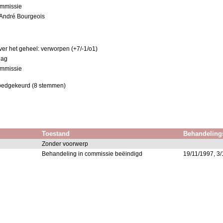
ommissie
: André Bourgeois
er het geheel: verworpen (+7/-1/o1)
slag
ommissie
goedgekeurd (8 stemmen)
Toestand
Behandeling
Zonder voorwerp
Behandeling in commissie beëindigd
19/11/1997, 3