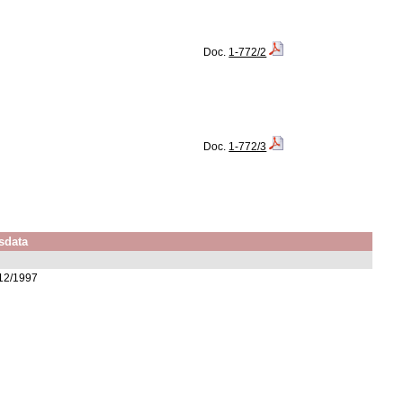
Doc.
1-772/2
Doc.
1-772/3
sdata
/12/1997