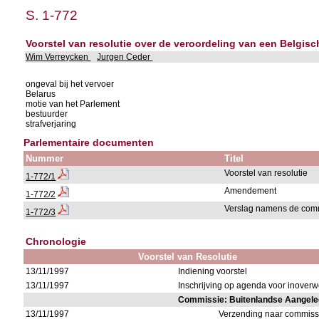
S. 1-772
Voorstel van resolutie over de veroordeling van een Belgis
Wim Verreycken
Jurgen Ceder
ongeval bij het vervoer
Belarus
motie van het Parlement
bestuurder
strafverjaring
Parlementaire documenten
Nummer
Titel
Voorstel van resolutie
1-772/1
Amendement
1-772/2
Verslag namens de com
1-772/3
Chronologie
Voorstel van Resolutie
13/11/1997
Indiening voorstel
13/11/1997
Inschrijving op agenda voor inove
Commissie: Buitenlandse Aangel
13/11/1997
Verzending naar commiss