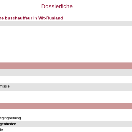
Dossierfiche
che buschauffeur in Wit-Rusland
missie
rwegingneming
egenheden
ie