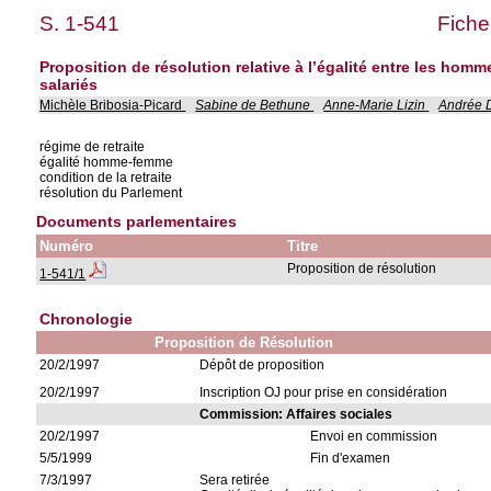
S. 1-541
Fiche
Proposition de résolution relative à l’égalité entre les hom
salariés
Michèle Bribosia-Picard
Sabine de Bethune
Anne-Marie Lizin
Andrée D
régime de retraite
égalité homme-femme
condition de la retraite
résolution du Parlement
Documents parlementaires
Numéro
Titre
Proposition de résolution
1-541/1
Chronologie
Proposition de Résolution
20/2/1997
Dépôt de proposition
20/2/1997
Inscription OJ pour prise en considération
Commission: Affaires sociales
20/2/1997
Envoi en commission
5/5/1999
Fin d'examen
7/3/1997
Sera retirée