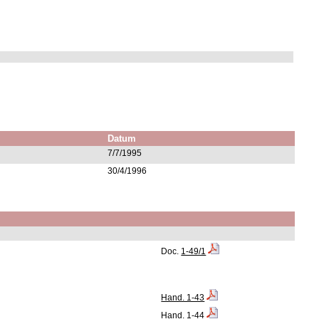
Datum
7/7/1995
30/4/1996
Doc.
1-49/1
Hand. 1-43
Hand. 1-44