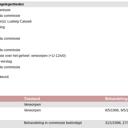
angelegenheden
mmissie
nda commissie
ur(s): Ludwig Caluwé
ting
nda commissie
nda commissie
ie over het geheel: verworpen (+1/-12/o0)
k verslag
nda commissie
keurd.
Toestand
Behandeling
Verworpen
Verworpen
8/5/1996, 9/5/
Behandeling in commissie beëindigd
31/1/1996, 27/