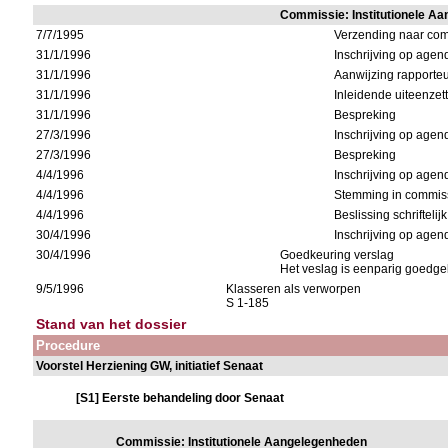
Commissie: Institutionele A
7/7/1995
Verzending naar co
31/1/1996
Inschrijving op age
31/1/1996
Aanwijzing rapporte
31/1/1996
Inleidende uiteenzet
31/1/1996
Bespreking
27/3/1996
Inschrijving op age
27/3/1996
Bespreking
4/4/1996
Inschrijving op age
4/4/1996
Stemming in commiss
4/4/1996
Beslissing schriftelij
30/4/1996
Inschrijving op age
30/4/1996
Goedkeuring verslag
Het veslag is eenparig goedge
9/5/1996
Klasseren als verworpen
S 1-185
Stand van het dossier
Procedure
Voorstel Herziening GW, initiatief Senaat
[S1] Eerste behandeling door Senaat
Commissie: Institutionele Aangelegenheden