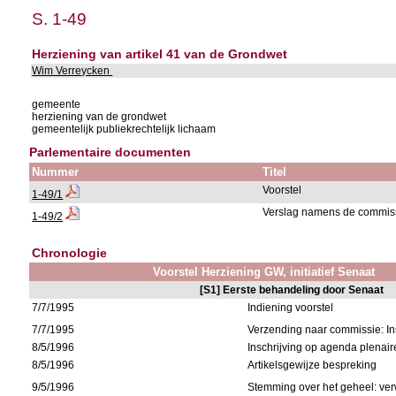
S. 1-49
Herziening van artikel 41 van de Grondwet
Wim Verreycken
gemeente
herziening van de grondwet
gemeentelijk publiekrechtelijk lichaam
Parlementaire documenten
Nummer
Titel
Voorstel
1-49/1
Verslag namens de commis
1-49/2
Chronologie
Voorstel Herziening GW, initiatief Senaat
[S1] Eerste behandeling door Senaat
7/7/1995
Indiening voorstel
7/7/1995
Verzending naar commissie: I
8/5/1996
Inschrijving op agenda plenair
8/5/1996
Artikelsgewijze bespreking
9/5/1996
Stemming over het geheel: ve