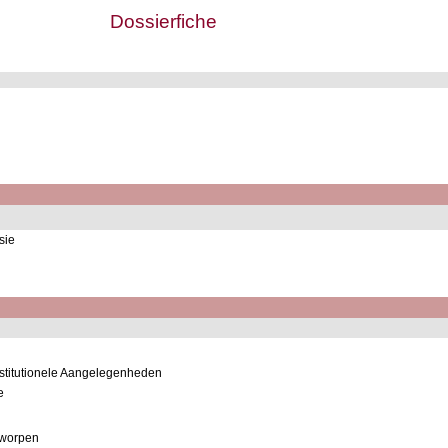
Dossierfiche
sie
nstitutionele Aangelegenheden
e
rworpen