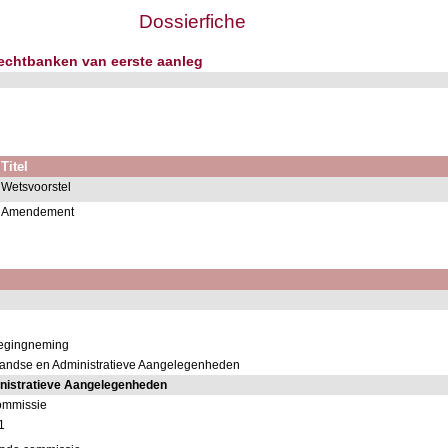
Dossierfiche
 rechtbanken van eerste aanleg
Titel
Wetsvoorstel
Amendement
wegingneming
landse en Administratieve Aangelegenheden
nistratieve Aangelegenheden
ommissie
1