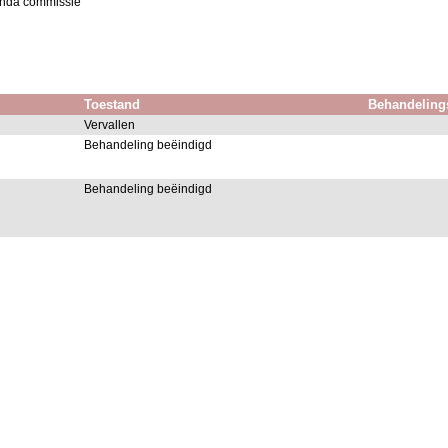
genda commissie
Toestand
Behandeling
Vervallen
Behandeling beëindigd
Behandeling beëindigd