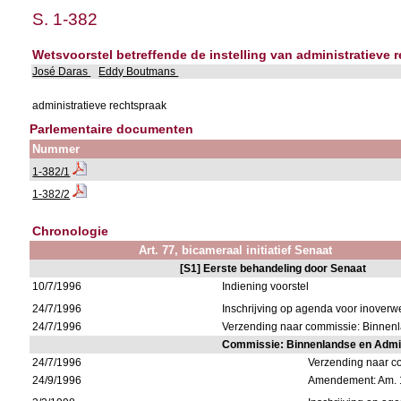
S. 1-382
Wetsvoorstel betreffende de instelling van administratieve
José Daras
Eddy Boutmans
administratieve rechtspraak
Parlementaire documenten
Nummer
1-382/1
1-382/2
Chronologie
Art. 77, bicameraal initiatief Senaat
[S1] Eerste behandeling door Senaat
10/7/1996
Indiening voorstel
24/7/1996
Inschrijving op agenda voor inover
24/7/1996
Verzending naar commissie: Binnen
Commissie: Binnenlandse en Admi
24/7/1996
Verzending naar c
24/9/1996
Amendement: Am. 