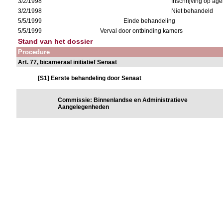
3/2/1998
Inschrijving op a
3/2/1998
Niet behandeld
5/5/1999
Einde behandeling
5/5/1999
Verval door ontbinding kamers
Stand van het dossier
Procedure
Art. 77, bicameraal initiatief Senaat
[S1] Eerste behandeling door Senaat
Commissie: Binnenlandse en Administratieve
Aangelegenheden