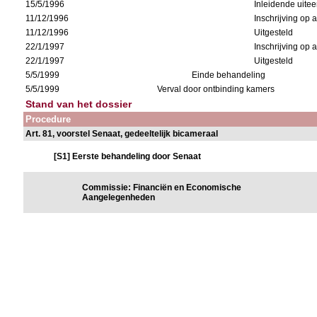
15/5/1996
Inleidende uitee
11/12/1996
Inschrijving op
11/12/1996
Uitgesteld
22/1/1997
Inschrijving op
22/1/1997
Uitgesteld
5/5/1999
Einde behandeling
5/5/1999
Verval door ontbinding kamers
Stand van het dossier
Procedure
Art. 81, voorstel Senaat, gedeeltelijk bicameraal
[S1] Eerste behandeling door Senaat
Commissie: Financiën en Economische
Aangelegenheden