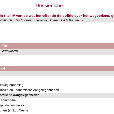
Dossierfiche
in titel IV van de wet betreffende de politie over het wegverkeer,
 Nothomb
Jan Loones
Pierre Jonckheer
Eddy Boutmans
Titel
Wetsvoorstel
raal
overwegingneming
inanciën en Economische Aangelegenheden
nomische Aangelegenheden
r commissie
 agenda commissie
orteur(s): Luc Coene