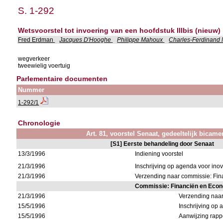
S. 1-292
Wetsvoorstel tot invoering van een hoofdstuk IIIbis (nieuw) 
Fred Erdman
Jacques D'Hooghe
Philippe Mahoux
Charles-Ferdinand
wegverkeer
tweewielig voertuig
Parlementaire documenten
Nummer
1-292/1
Chronologie
Art. 81, voorstel Senaat, gedeeltelijk bicame
[S1] Eerste behandeling door Senaat
13/3/1996
Indiening voorstel
21/3/1996
Inschrijving op agenda voor in
21/3/1996
Verzending naar commissie: F
Commissie: Financiën en Eco
21/3/1996
Verzending naa
15/5/1996
Inschrijving op
15/5/1996
Aanwijzing rapp