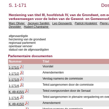
S. 1-171
Dos
Herziening van titel III, hoofdstuk IV, van de Grondwet, om e
verkeerswegen voor de leden van de Gewest- en Gemeens
Marc Olivier
Jacques Santkin
Leo Goovaerts
Patrick Hostekint
Pierre
Devolder
Hubert Chantraine
afgevaardigde
herziening van de grondwet
regionaal parlement
openbaar vervoer
statuut van de afgevaardigden
Parlementaire documenten
Nummer
Titel
Voorstel
1-171/1
Amendementen
1-171/2
Verslag namens de commissie
1-171/3
Tekst aangenomen door de commissie
1-171/4
Tekst overgezonden door de Senaat
K. 49-415/1
Tekst aangenomen in plenaire vergadering en o
1-171/5
Amendement
K. 49-415/2