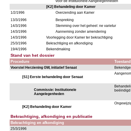
voor de Instituionele Aangelegenheden
[K2] Behandeling door Kamer
1/2/1996
Overzending aan Kamer
13/3/1996
Bespreking
14/3/1996
Stemming over het geheel: ne varietur
14/3/1996
Aanneming zonder amendering
14/3/1996
Voorlegging door Kamer ter bekrachtiging
25/3/1996
Bekrachtiging en afkondiging
19/4/1996
Bekendmaking
Stand van het dossier
Procedure
Toestand
Voorstel Herziening GW, initiatief Senaat
Bekendge
Aangeno
[S1] Eerste behandeling door Senaat
Behandeli
Commissie: Institutionele
beëindigd
Aangelegenheden
Ongewijz
[K2] Behandeling door Kamer
Bekrachtiging, afkondiging en publicatie
Bekrachtiging en afkondiging
25/3/1996