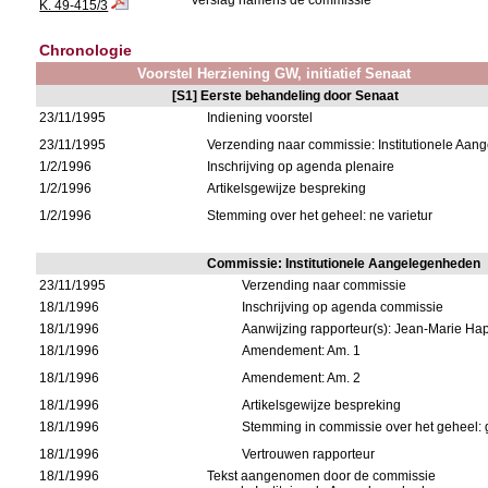
Verslag namens de commissie
K. 49-415/3
Chronologie
Voorstel Herziening GW, initiatief Senaat
[S1] Eerste behandeling door Senaat
23/11/1995
Indiening voorstel
23/11/1995
Verzending naar commissie: Institutionele Aa
1/2/1996
Inschrijving op agenda plenaire
1/2/1996
Artikelsgewijze bespreking
1/2/1996
Stemming over het geheel: ne varietur
Commissie: Institutionele Aangelegenheden
23/11/1995
Verzending naar commissie
18/1/1996
Inschrijving op agenda commissie
18/1/1996
Aanwijzing rapporteur(s): Jean-Marie Ha
18/1/1996
Amendement: Am. 1
18/1/1996
Amendement: Am. 2
18/1/1996
Artikelsgewijze bespreking
18/1/1996
Stemming in commissie over het geheel:
18/1/1996
Vertrouwen rapporteur
18/1/1996
Tekst aangenomen door de commissie