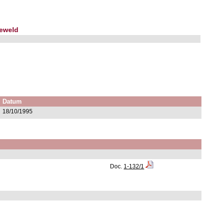
geweld
Datum
18/10/1995
Doc.
1-132/1