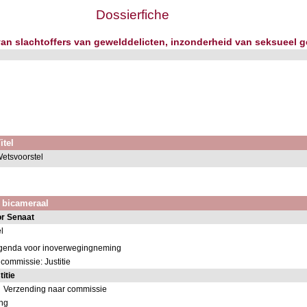
Dossierfiche
 van slachtoffers van gewelddelicten, inzonderheid van seksueel 
itel
etsvoorstel
k bicameraal
or Senaat
l
 agenda voor inoverwegingneming
commissie: Justitie
itie
Verzending naar commissie
ing