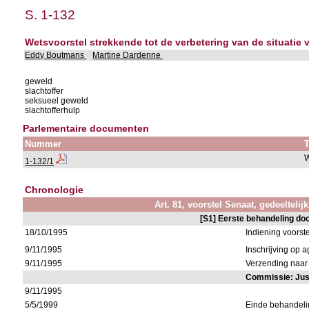
S. 1-132
Wetsvoorstel strekkende tot de verbetering van de situatie
Eddy Boutmans
Martine Dardenne
geweld
slachtoffer
seksueel geweld
slachtofferhulp
Parlementaire documenten
Nummer
T
W
1-132/1
Chronologie
Art. 81, voorstel Senaat, gedeeltelij
[S1] Eerste behandeling do
18/10/1995
Indiening voorste
9/11/1995
Inschrijving op
9/11/1995
Verzending naar 
Commissie: Just
9/11/1995
5/5/1999
Einde behandel