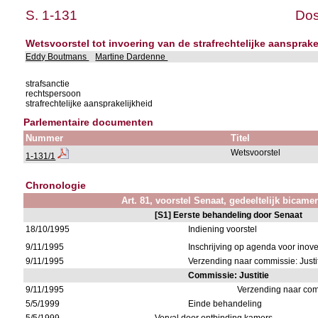
S. 1-131
Dos
Wetsvoorstel tot invoering van de strafrechtelijke aansprak
Eddy Boutmans
Martine Dardenne
strafsanctie
rechtspersoon
strafrechtelijke aansprakelijkheid
Parlementaire documenten
Nummer
Titel
Wetsvoorstel
1-131/1
Chronologie
Art. 81, voorstel Senaat, gedeeltelijk bicame
[S1] Eerste behandeling door Senaat
18/10/1995
Indiening voorstel
9/11/1995
Inschrijving op agenda voor ino
9/11/1995
Verzending naar commissie: Justi
Commissie: Justitie
9/11/1995
Verzending naar co
5/5/1999
Einde behandeling