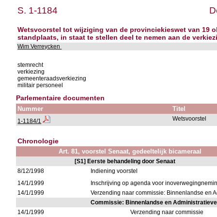
S. 1-1184
D
Wetsvoorstel tot wijziging van de provinciekieswet van 19 o
standplaats, in staat te stellen deel te nemen aan de verkie
Wim Verreycken
stemrecht
verkiezing
gemeenteraadsverkiezing
militair personeel
Parlementaire documenten
Nummer
Titel
Wetsvoorstel
1-1184/1
Chronologie
Art. 81, voorstel Senaat, gedeeltelijk bicameraal
[S1] Eerste behandeling door Senaat
8/12/1998
Indiening voorstel
14/1/1999
Inschrijving op agenda voor inoverwegingnemi
14/1/1999
Verzending naar commissie: Binnenlandse en 
Commissie: Binnenlandse en Administratiev
14/1/1999
Verzending naar commissie