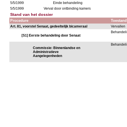
5/5/1999
Einde behandeling
5/5/1999
Verval door ontbinding kamers
Stand van het dossier
Procedure
Toestand
Art. 81, voorstel Senaat, gedeeltelijk bicameraal
Vervallen
Behandeli
[S1] Eerste behandeling door Senaat
Behandeli
Commissie: Binnenlandse en
Administratieve
Aangelegenheden