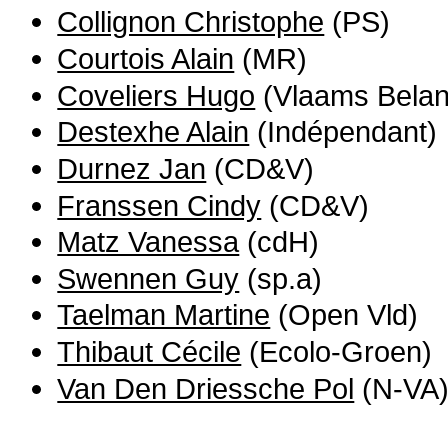
Collignon Christophe
(PS)
Courtois Alain
(MR)
Coveliers Hugo
(Vlaams Belan
Destexhe Alain
(Indépendant)
Durnez Jan
(CD&V)
Franssen Cindy
(CD&V)
Matz Vanessa
(cdH)
Swennen Guy
(sp.a)
Taelman Martine
(Open Vld)
Thibaut Cécile
(Ecolo-Groen)
Van Den Driessche Pol
(N-VA