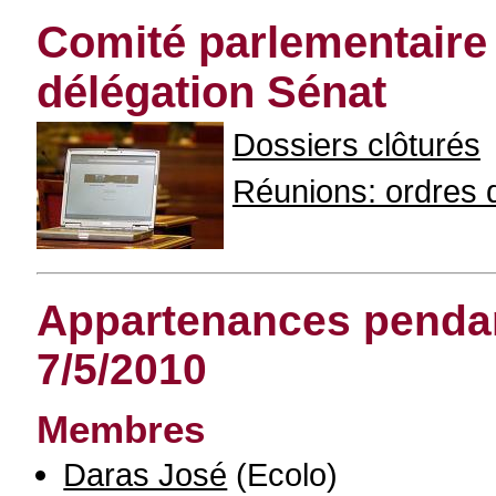
Comité parlementaire c
délégation Sénat
Dossiers clôturés
Réunions: ordres du
Appartenances pendant
7/5/2010
Membres
Daras José
(Ecolo)