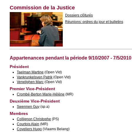
Commission de la Justice
Dossiers clôturés
Réunions: ordres du jour et bulletins
Appartenances pendant la période 9/10/2007 - 7/5/2010
Président
Taelman Martine
(Open Vld)
Vankrunkelsven Patrik
(Open Vld)
Verwilghen Marc
(Open Vld)
Premier Vice-Président
Crombé-Berton Marie-Hélène
(MR)
Deuxième Vice-Président
Swennen Guy
(sp.a)
Membres
Collignon Christophe
(PS)
Courtois Alain
(MR)
Coveliers Hugo
(Vlaams Belang)