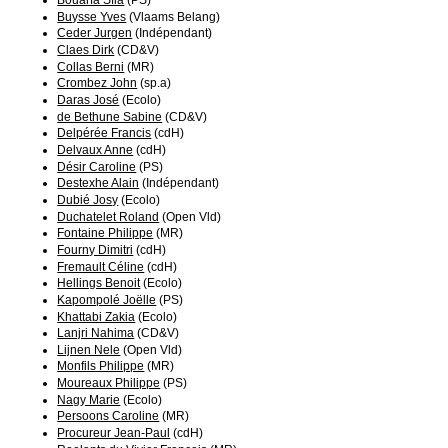
Bouarfa Sfia
(PS)
Buysse Yves
(Vlaams Belang)
Ceder Jurgen
(Indépendant)
Claes Dirk
(CD&V)
Collas Berni
(MR)
Crombez John
(sp.a)
Daras José
(Ecolo)
de Bethune Sabine
(CD&V)
Delpérée Francis
(cdH)
Delvaux Anne
(cdH)
Désir Caroline
(PS)
Destexhe Alain
(Indépendant)
Dubié Josy
(Ecolo)
Duchatelet Roland
(Open Vld)
Fontaine Philippe
(MR)
Fourny Dimitri
(cdH)
Fremault Céline
(cdH)
Hellings Benoit
(Ecolo)
Kapompolé Joëlle
(PS)
Khattabi Zakia
(Ecolo)
Lanjri Nahima
(CD&V)
Lijnen Nele
(Open Vld)
Monfils Philippe
(MR)
Moureaux Philippe
(PS)
Nagy Marie
(Ecolo)
Persoons Caroline
(MR)
Procureur Jean-Paul
(cdH)