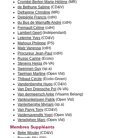
Crombé-Berton Marie-Hélène
(MR)
de Bethune Sabine
(CD&V)
Defraigne Christine
(MR)
Delpérée Francis
(cdH)
du Bus de Warnaffe André
(cdH)
Fremault Céline
(cdH)
Lambert Geert
(Indépendant)
Leterme Yves
(CD&V)
Mahoux Philippe
(PS)
Matz Vanessa
(cdH)
Procureur Jean-Paul
(cdH)
Russo Carine
(Ecolo)
Stevens Helga
(N-VA)
Swennen Guy
(sp.a)
Taelman Martine
(Open Vld)
Thibaut Cécile
(Ecolo-Groen)
Vandenberghe Hugo
(CD&V)
Van Den Driessche Pol
(N-VA)
Van dermeersch Anke
(Vlaams Belang)
Vankrunkelsven Patrik
(Open Vld)
Vanlerberghe Myriam
(sp.a)
Van Parys Tony
(CD&V)
Vastersavendts Yoeri
(Open Vld)
Verwilghen Marc
(Open Vld)
Membres Suppléants
Beke Wouter
(CD&V)