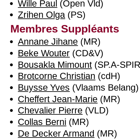
Wille Paul
(Open Vld)
Zrihen Olga
(PS)
Membres Suppléants
Annane Jihane
(MR)
Beke Wouter
(CD&V)
Bousakla Mimount
(SP.A-SPIR
Brotcorne Christian
(cdH)
Buysse Yves
(Vlaams Belang)
Cheffert Jean-Marie
(MR)
Chevalier Pierre
(VLD)
Collas Berni
(MR)
De Decker Armand
(MR)