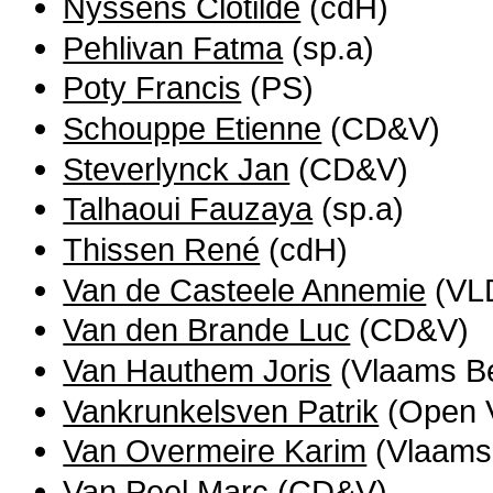
Nyssens Clotilde
(cdH)
Pehlivan Fatma
(sp.a)
Poty Francis
(PS)
Schouppe Etienne
(CD&V)
Steverlynck Jan
(CD&V)
Talhaoui Fauzaya
(sp.a)
Thissen René
(cdH)
Van de Casteele Annemie
(VL
Van den Brande Luc
(CD&V)
Van Hauthem Joris
(Vlaams B
Vankrunkelsven Patrik
(Open V
Van Overmeire Karim
(Vlaams
Van Peel Marc
(CD&V)