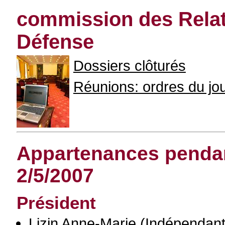
commission des Relati
Défense
Dossiers clôturés
Réunions: ordres du jour
Appartenances pendant
2/5/2007
Président
Lizin Anne-Marie
(Indépendant