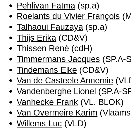
Pehlivan Fatma
(sp.a)
Roelants du Vivier François
(M
Talhaoui Fauzaya
(sp.a)
Thijs Erika
(CD&V)
Thissen René
(cdH)
Timmermans Jacques
(SP.A-S
Tindemans Elke
(CD&V)
Van de Casteele Annemie
(VL
Vandenberghe Lionel
(SP.A-SP
Vanhecke Frank
(VL. BLOK)
Van Overmeire Karim
(Vlaams
Willems Luc
(VLD)