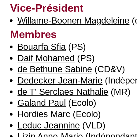
Vice-Président
Willame-Boonen Magdeleine
(
Membres
Bouarfa Sfia
(PS)
Daif Mohamed
(PS)
de Bethune Sabine
(CD&V)
Dedecker Jean-Marie
(Indépe
de T' Serclaes Nathalie
(MR)
Galand Paul
(Ecolo)
Hordies Marc
(Ecolo)
Leduc Jeannine
(VLD)
Lizin Anne-Marie
(Indépendant