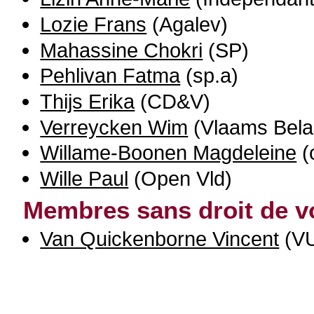
Lozie Frans
(Agalev)
Mahassine Chokri
(SP)
Pehlivan Fatma
(sp.a)
Thijs Erika
(CD&V)
Verreycken Wim
(Vlaams Bela
Willame-Boonen Magdeleine
(
Wille Paul
(Open Vld)
Membres sans droit de v
Van Quickenborne Vincent
(VU