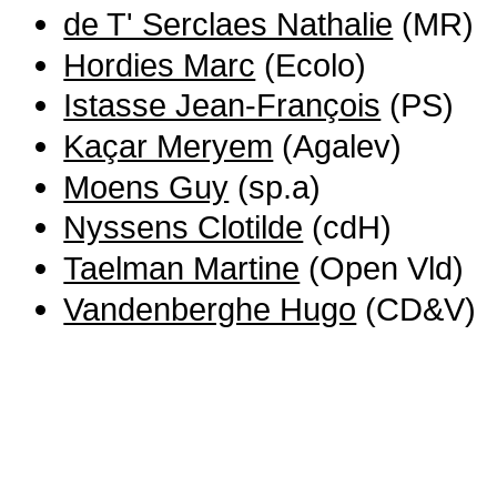
de T' Serclaes Nathalie
(MR)
Hordies Marc
(Ecolo)
Istasse Jean-François
(PS)
Kaçar Meryem
(Agalev)
Moens Guy
(sp.a)
Nyssens Clotilde
(cdH)
Taelman Martine
(Open Vld)
Vandenberghe Hugo
(CD&V)