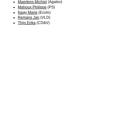
Maertens Michiel
(Agalev)
Mahoux Philippe
(PS)
Nagy Marie
(Ecolo)
Remans Jan
(VLD)
Thijs Erika
(CD&V)