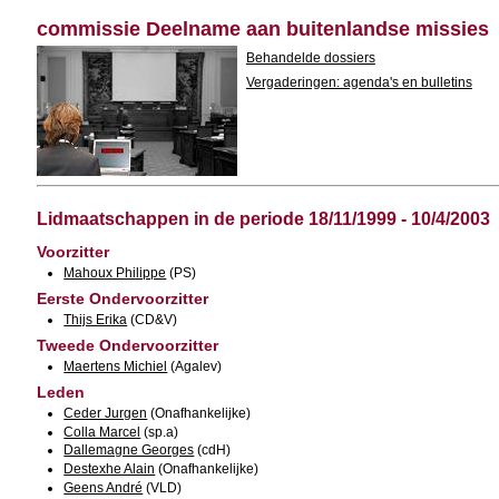
commissie Deelname aan buitenlandse missies
Behandelde dossiers
Vergaderingen: agenda's en bulletins
Lidmaatschappen in de periode 18/11/1999 - 10/4/2003
Voorzitter
Mahoux Philippe
(PS)
Eerste Ondervoorzitter
Thijs Erika
(CD&V)
Tweede Ondervoorzitter
Maertens Michiel
(Agalev)
Leden
Ceder Jurgen
(Onafhankelijke)
Colla Marcel
(sp.a)
Dallemagne Georges
(cdH)
Destexhe Alain
(Onafhankelijke)
Geens André
(VLD)