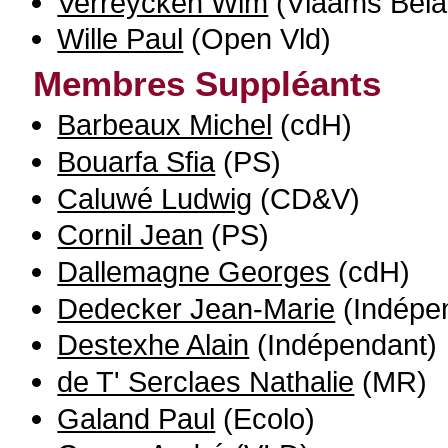
Verreycken Wim
(Vlaams Bela
Wille Paul
(Open Vld)
Membres Suppléants
Barbeaux Michel
(cdH)
Bouarfa Sfia
(PS)
Caluwé Ludwig
(CD&V)
Cornil Jean
(PS)
Dallemagne Georges
(cdH)
Dedecker Jean-Marie
(Indépe
Destexhe Alain
(Indépendant)
de T' Serclaes Nathalie
(MR)
Galand Paul
(Ecolo)