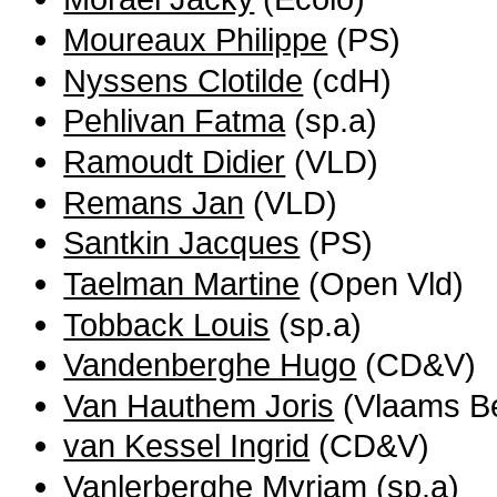
Moureaux Philippe
(PS)
Nyssens Clotilde
(cdH)
Pehlivan Fatma
(sp.a)
Ramoudt Didier
(VLD)
Remans Jan
(VLD)
Santkin Jacques
(PS)
Taelman Martine
(Open Vld)
Tobback Louis
(sp.a)
Vandenberghe Hugo
(CD&V)
Van Hauthem Joris
(Vlaams B
van Kessel Ingrid
(CD&V)
Vanlerberghe Myriam
(sp.a)