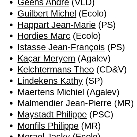
Geens André
(VLD)
Guilbert Michel
(Ecolo)
Happart Jean-Marie
(PS)
Hordies Marc
(Ecolo)
Istasse Jean-François
(PS)
Kaçar Meryem
(Agalev)
Kelchtermans Theo
(CD&V)
Lindekens Kathy
(SP)
Maertens Michiel
(Agalev)
Malmendier Jean-Pierre
(MR)
Maystadt Philippe
(PSC)
Monfils Philippe
(MR)
Morael Jacky
(Ecolo)