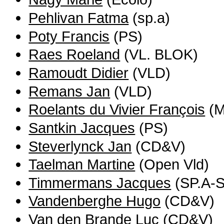
Pehlivan Fatma
(sp.a)
Poty Francis
(PS)
Raes Roeland
(VL. BLOK)
Ramoudt Didier
(VLD)
Remans Jan
(VLD)
Roelants du Vivier François
(M
Santkin Jacques
(PS)
Steverlynck Jan
(CD&V)
Taelman Martine
(Open Vld)
Timmermans Jacques
(SP.A-S
Vandenberghe Hugo
(CD&V)
Van den Brande Luc
(CD&V)