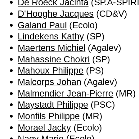
De Roeck Jacinta
(SP.A-SPIRI
D'Hooghe Jacques
(CD&V)
Galand Paul
(Ecolo)
Lindekens Kathy
(SP)
Maertens Michiel
(Agalev)
Mahassine Chokri
(SP)
Mahoux Philippe
(PS)
Malcorps Johan
(Agalev)
Malmendier Jean-Pierre
(MR)
Maystadt Philippe
(PSC)
Monfils Philippe
(MR)
Morael Jacky
(Ecolo)
Nagy Marie
(Ecolo)