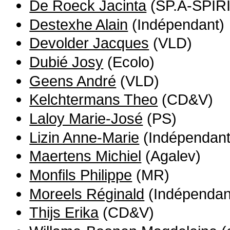
De Roeck Jacinta
(SP.A-SPIRI
Destexhe Alain
(Indépendant)
Devolder Jacques
(VLD)
Dubié Josy
(Ecolo)
Geens André
(VLD)
Kelchtermans Theo
(CD&V)
Laloy Marie-José
(PS)
Lizin Anne-Marie
(Indépendant
Maertens Michiel
(Agalev)
Monfils Philippe
(MR)
Moreels Réginald
(Indépendan
Thijs Erika
(CD&V)