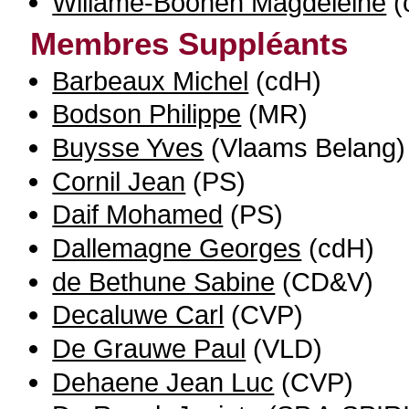
Willame-Boonen Magdeleine
(
Membres Suppléants
Barbeaux Michel
(cdH)
Bodson Philippe
(MR)
Buysse Yves
(Vlaams Belang)
Cornil Jean
(PS)
Daif Mohamed
(PS)
Dallemagne Georges
(cdH)
de Bethune Sabine
(CD&V)
Decaluwe Carl
(CVP)
De Grauwe Paul
(VLD)
Dehaene Jean Luc
(CVP)