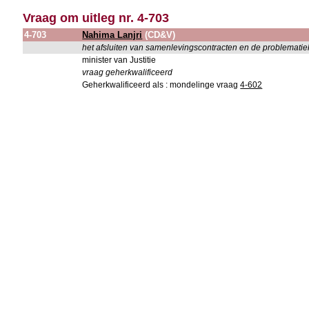
Vraag om uitleg nr. 4-703
4-703
Nahima Lanjri
(CD&V)
het afsluiten van samenlevingscontracten en de problematie
minister van Justitie
vraag geherkwalificeerd
Geherkwalificeerd als : mondelinge vraag
4-602