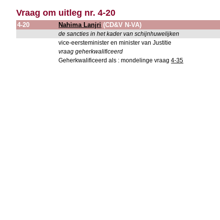
Vraag om uitleg nr. 4-20
4-20
Nahima Lanjri
(CD&V N-VA)
de sancties in het kader van schijnhuwelijken
vice-eersteminister en minister van Justitie
vraag geherkwalificeerd
Geherkwalificeerd als : mondelinge vraag
4-35