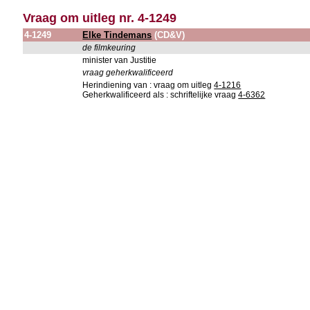
Vraag om uitleg nr. 4-1249
4-1249
Elke Tindemans
(CD&V)
de filmkeuring
minister van Justitie
vraag geherkwalificeerd
Herindiening van : vraag om uitleg
4-1216
Geherkwalificeerd als : schriftelijke vraag
4-6362