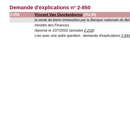
Demande d'explications n° 2-850
2-850
Vincent Van Quickenborne
(VU-ID)
la vente de biens immeubles par la Banque nationale de Be
ministre des Finances
réponse le 10/7/2002 (annales
2-218
)
Lien avec une autre question : demande d'explications
2-84