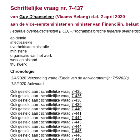
Schriftelijke vraag nr. 7-437
van
Guy D'haeseleer
(Vlaams Belang) d.d. 2 april 2020
aan de vice-eersteminister en minister van Financiën, belas
Federale overheidsdiensten (FOD) - Programmatorische federale overheidsd
epidemie
infectieziekte
overheidsadministratie
ministerie
organisatie van het werk
werk op afstand
thuiswerk
Chronologie
2/4/2020
Verzending vraag
(Einde van de antwoordtermijn: 7/5/2020)
7/5/2020
Antwoord
Ook gesteld aan : schriftelijke vraag
7-435
Ook gesteld aan : schriftelijke vraag
7-436
Ook gesteld aan : schriftelijke vraag
7-438
Ook gesteld aan : schriftelijke vraag
7-439
Ook gesteld aan : schriftelijke vraag
7-440
Ook gesteld aan : schriftelijke vraag
7-441
Ook gesteld aan : schriftelijke vraag
7-442
Ook gesteld aan : schriftelijke vraag
7-443
Ook gesteld aan : schriftelijke vraag
7-444
Ook gesteld aan : schriftelijke vraag
7-445
Ook gesteld aan : schriftelijke vraag
7-446
Ook gesteld aan : schriftelijke vraag
7-447