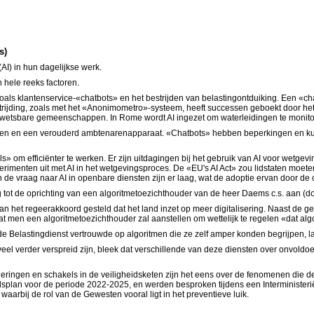
s)
(AI) in hun dagelijkse werk.
n hele reeks factoren.
oals klantenservice-«chatbots» en het bestrijden van belastingontduiking. Een «chat
rijding, zoals met het «Anonimometro»-systeem, heeft successen geboekt door he
in kwetsbare gemeenschappen. In Rome wordt AI ingezet om waterleidingen te moni
gen en een verouderd ambtenarenapparaat. «Chatbots» hebben beperkingen en kunne
 om efficiënter te werken. Er zijn uitdagingen bij het gebruik van AI voor wetge
imenten uit met AI in het wetgevingsproces. De «EU's AI Act» zou lidstaten moeten
n de vraag naar AI in openbare diensten zijn er laag, wat de adoptie ervan door de o
 tot de oprichting van een algoritmetoezichthouder van de heer Daems c.s. aan (doc
n het regeerakkoord gesteld dat het land inzet op meer digitalisering. Naast de geb
g dat men een algoritmetoezichthouder zal aanstellen om wettelijk te regelen «dat a
 de Belastingdienst vertrouwde op algoritmen die ze zelf amper konden begrijpen, la
eel verder verspreid zijn, bleek dat verschillende van deze diensten over onvoldo
regeringen en schakels in de veiligheidsketen zijn het eens over de fenomenen die 
idsplan voor de periode 2022-2025, en werden besproken tijdens een Interministerië
arbij de rol van de Gewesten vooral ligt in het preventieve luik.