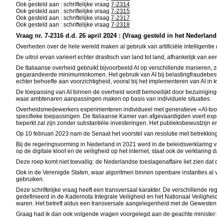
Ook gesteld aan : schriftelijke vraag
7-2314
Ook gesteld aan : schriftelijke vraag
7-2315
Ook gesteld aan : schriftelijke vraag
7-2317
Ook gesteld aan : schriftelijke vraag
7-2318
Vraag nr. 7-2316 d.d. 26 april 2024 : (Vraag gesteld in het Nederland
Overheden over de hele wereld maken al gebruik van artificiële intelligentie 
De uitrol ervan varieert echter drastisch van land tot land, afhankelijk van ee
De Italiaanse overheid gebruikt bijvoorbeeld AI op verschillende manieren, z
gegarandeerde minimuminkomen. Het gebruik van AI bij belastingfraudebest
echter behoefte aan voorzichtigheid, vooral bij het implementeren van AI 
De toepassing van AI binnen de overheid wordt bemoeilijkt door bezuinigin
waar ambtenaren aanpassingen maken op basis van individuele situaties.
Overheidsmedewerkers experimenteren individueel met generatieve «AI-tools»
specifieke toepassingen. De Italiaanse Kamer van afgevaardigden voert exper
beperkt zal zijn zonder substantiële investeringen. Het publieksbewustzijn e
Op 10 februari 2023 nam de Senaat het voorstel van resolutie met betrekking
Bij de regeringsvorming in Nederland in 2021 werd in de beleidsverklaring va
op de digitale kloof en de veiligheid op het internet, staat ook de verklarin
Deze roep komt niet toevallig: de Nederlandse toeslagenaffaire liet zien dat
Ook in de Verenigde Staten, waar algoritmen binnen openbare instanties al v
gebruiken.
Deze schriftelijke vraag heeft een transversaal karakter. De verschillende 
gedefinieerd in de Kadernota Integrale Veiligheid en het Nationaal Veilighe
waren. Het betreft aldus een transversale aangelegenheid met de Gewesten wa
Graag had ik dan ook volgende vragen voorgelegd aan de geachte minister: