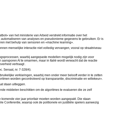
bot» van het ministerie van Arbeid verstrekt informatie over het
t automatiseren van analyses en pseudonieme gegevens te gebruiken. Er is
toren met behulp van sensoren en «machine learning».
n menselijke interactie niet volledig vervangen, vooral op straatniveau
vingsprocessen, waarbij aangepaste modellen mogelijk nodig zijn voor
 aansporen AI te omarmen, maar in Italië wordt verwacht dat de reactie
verheid vertraagt .
. Senaat, nr. 7-328/4).
ruikelijke verklaringen, waarbij men onder meer belooft verder in te zetten
lgoritmen worden gecontroleerd op transparantie, discriminatie en willekeur».
at staan uitleggen.
ende middelen beschikten om de algoritmes te evalueren die ze zelf
de komende vier jaar prioritair moeten worden aangepakt. Die staan
le Conferentie, waarop ook de politionele en justitiële spelers aanwezig