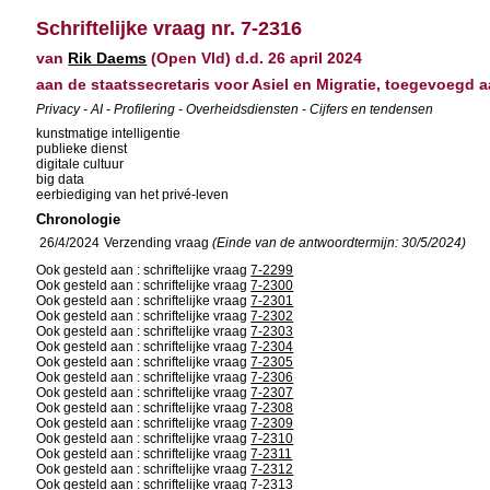
Schriftelijke vraag nr. 7-2316
van
Rik Daems
(Open Vld) d.d. 26 april 2024
aan de staatssecretaris voor Asiel en Migratie, toegevoegd
Privacy - AI - Profilering - Overheidsdiensten - Cijfers en tendensen
kunstmatige intelligentie
publieke dienst
digitale cultuur
big data
eerbiediging van het privé-leven
Chronologie
26/4/2024
Verzending vraag
(Einde van de antwoordtermijn: 30/5/2024)
Ook gesteld aan : schriftelijke vraag
7-2299
Ook gesteld aan : schriftelijke vraag
7-2300
Ook gesteld aan : schriftelijke vraag
7-2301
Ook gesteld aan : schriftelijke vraag
7-2302
Ook gesteld aan : schriftelijke vraag
7-2303
Ook gesteld aan : schriftelijke vraag
7-2304
Ook gesteld aan : schriftelijke vraag
7-2305
Ook gesteld aan : schriftelijke vraag
7-2306
Ook gesteld aan : schriftelijke vraag
7-2307
Ook gesteld aan : schriftelijke vraag
7-2308
Ook gesteld aan : schriftelijke vraag
7-2309
Ook gesteld aan : schriftelijke vraag
7-2310
Ook gesteld aan : schriftelijke vraag
7-2311
Ook gesteld aan : schriftelijke vraag
7-2312
Ook gesteld aan : schriftelijke vraag
7-2313