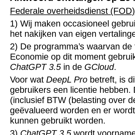
Federale overheidsdienst (FOD
1) Wij maken occasioneel gebru
het nakijken van eigen vertaling
2) De programma’s waarvan de 
Economie op dit moment gebrui
ChatGPT 3.5
in de
GCloud
.
Voor wat
DeepL Pro
betreft, is d
gebruikers een licentie hebben. 
(inclusief BTW (belasting over d
geëvalueerd worden en er wordt
kunnen gebruikt worden.
3)
ChatGPT 3.5
wordt voornamel