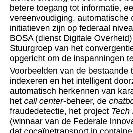
betere toegang tot informatie, ee
vereenvoudiging, automatische 
initiatieven zijn op federaal n
BOSA (dienst Digitale Overhei
Stuurgroep van het convergentie
opgericht om de inspanningen te
Voorbeelden van de bestaande t
indexeren en het intelligent do
automatisch herkennen van karak
het
call center
-beheer, de
chatb
fraudedetectie, het project
Tech 
(winnaar van de Federale Innov
dat cocaïnetransport in contain