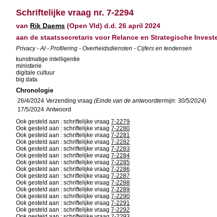
Schriftelijke vraag nr. 7-2294
van
Rik Daems
(Open Vld) d.d. 26 april 2024
aan de staatssecretaris voor Relance en Strategische Inve
Privacy - AI - Profilering - Overheidsdiensten - Cijfers en tendensen
kunstmatige intelligentie
ministerie
digitale cultuur
big data
Chronologie
26/4/2024
Verzending vraag
(Einde van de antwoordtermijn: 30/5/2024)
17/5/2024
Antwoord
Ook gesteld aan : schriftelijke vraag
7-2279
Ook gesteld aan : schriftelijke vraag
7-2280
Ook gesteld aan : schriftelijke vraag
7-2281
Ook gesteld aan : schriftelijke vraag
7-2282
Ook gesteld aan : schriftelijke vraag
7-2283
Ook gesteld aan : schriftelijke vraag
7-2284
Ook gesteld aan : schriftelijke vraag
7-2285
Ook gesteld aan : schriftelijke vraag
7-2286
Ook gesteld aan : schriftelijke vraag
7-2287
Ook gesteld aan : schriftelijke vraag
7-2288
Ook gesteld aan : schriftelijke vraag
7-2289
Ook gesteld aan : schriftelijke vraag
7-2290
Ook gesteld aan : schriftelijke vraag
7-2291
Ook gesteld aan : schriftelijke vraag
7-2292
Ook gesteld aan : schriftelijke vraag
7-2293