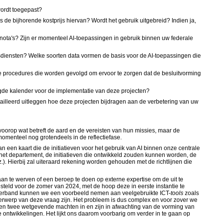
wordt toegepast?
e bijhorende kostprijs hiervan? Wordt het gebruik uitgebreid? Indien ja,
snota's? Zijn er momenteel AI-toepassingen in gebruik binnen uw federale
dsdiensten? Welke soorten data vormen de basis voor de AI-toepassingen die
de procedures die worden gevolgd om ervoor te zorgen dat de besluitvorming
ogde kalender voor de implementatie van deze projecten?
ailleerd uitleggen hoe deze projecten bijdragen aan de verbetering van uw
 voorop wat betreft de aard en de vereisten van hun missies, maar de
omenteel nog grotendeels in de reflectiefase.
 een kaart die de initiatieven voor het gebruik van AI binnen onze centrale
n het departement, de initiatieven die ontwikkeld zouden kunnen worden, de
.). Hierbij zal uiteraard rekening worden gehouden met de richtlijnen die
an te werven of een beroep te doen op externe expertise om de uit te
esteld voor de zomer van 2024, met de hoop deze in eerste instantie te
t verband kunnen we een voorbeeld nemen aan veelgebruikte ICT-
tools
zoals
nderwerp van deze vraag zijn. Het probleem is dus complex en voor zover we
ssen twee wetgevende machten in en zijn in afwachting van de vorming van
ontwikkelingen. Het lijkt ons daarom voorbarig om verder in te gaan op