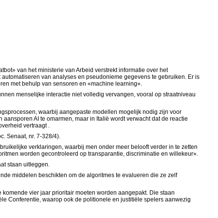
bot» van het ministerie van Arbeid verstrekt informatie over het
t automatiseren van analyses en pseudonieme gegevens te gebruiken. Er is
toren met behulp van sensoren en «machine learning».
n menselijke interactie niet volledig vervangen, vooral op straatniveau
vingsprocessen, waarbij aangepaste modellen mogelijk nodig zijn voor
 aansporen AI te omarmen, maar in Italië wordt verwacht dat de reactie
verheid vertraagt .
. Senaat, nr. 7-328/4).
ruikelijke verklaringen, waarbij men onder meer belooft verder in te zetten
lgoritmen worden gecontroleerd op transparantie, discriminatie en willekeur».
at staan uitleggen.
ende middelen beschikten om de algoritmes te evalueren die ze zelf
de komende vier jaar prioritair moeten worden aangepakt. Die staan
le Conferentie, waarop ook de politionele en justitiële spelers aanwezig