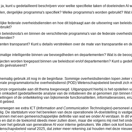
ja, kunt u gedetailleerd beschrijven voor welke specifieke taken of doeleinden AI 
n, dergelijke programma's specifiek? Welke programma's worden gebruikt? Wat is d
lijke federale overheidsdiensten en hoe dit bijdraagt aan de uitvoering van beleid
ebruikt?
 van beleidsnota's en binnen de verschillende programma's van de federale overhei
diensten?
enten transparant? Kunt u details verstrekken over de mate van transparantie en 
kunstmatige intelligentie binnen uw bevoegdheden en departementen? Wat is de beo
rojecten worden toegepast binnen uw beleidscel en/of departementen? Kunt u gedet
eeds geëvalueerd?
utinematig gebruik zit nog in de beginfase. Sommige overheidsdiensten lopen zeker
derale programmatorische overheidsdienst (POD) Wetenschapsbeleid bevindt zich m
ze organisatie aan dit thema toegevoegd. Uitgangspunt hierbij is het opstellen van
 en omkadert (gedetailleerde analyse van de initiatieven die al genomen zijn binne
lingen of de ontwikkeling van bijkomende functionaliteiten, informatiesessies, enz
it gebied.
verwegen we extra ICT (
Information and Communication Technologies
)
-personeel a
ig. De startdatum voor het bereiken van deze operationele IA-doelstelling is vastg
innen met een gemeenschappelijke definitie van wat we onder AI verstaan. In di
en en dat in de toekomst steeds meer zullen doen, maar die volgens mij niet het o
ver het gebruik van generatieve AI voor interne gebruikers. We zitten ook kort tu
etenschapsbeleid vanaf 2025, dat zeker meer rekening zal houden met deze nieuwe 