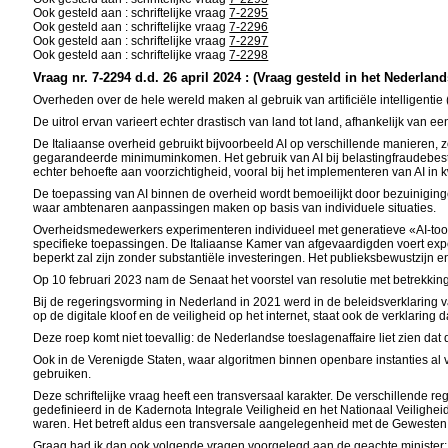
Ook gesteld aan : schriftelijke vraag
7-2295
Ook gesteld aan : schriftelijke vraag
7-2296
Ook gesteld aan : schriftelijke vraag
7-2297
Ook gesteld aan : schriftelijke vraag
7-2298
Vraag nr. 7-2294 d.d. 26 april 2024 : (Vraag gesteld in het Nederland
Overheden over de hele wereld maken al gebruik van artificiële intelligentie 
De uitrol ervan varieert echter drastisch van land tot land, afhankelijk van ee
De Italiaanse overheid gebruikt bijvoorbeeld AI op verschillende manieren, z
gegarandeerde minimuminkomen. Het gebruik van AI bij belastingfraudebest
echter behoefte aan voorzichtigheid, vooral bij het implementeren van AI 
De toepassing van AI binnen de overheid wordt bemoeilijkt door bezuinigin
waar ambtenaren aanpassingen maken op basis van individuele situaties.
Overheidsmedewerkers experimenteren individueel met generatieve «AI-tools»
specifieke toepassingen. De Italiaanse Kamer van afgevaardigden voert exper
beperkt zal zijn zonder substantiële investeringen. Het publieksbewustzijn e
Op 10 februari 2023 nam de Senaat het voorstel van resolutie met betrekking
Bij de regeringsvorming in Nederland in 2021 werd in de beleidsverklaring va
op de digitale kloof en de veiligheid op het internet, staat ook de verklarin
Deze roep komt niet toevallig: de Nederlandse toeslagenaffaire liet zien dat
Ook in de Verenigde Staten, waar algoritmen binnen openbare instanties al v
gebruiken.
Deze schriftelijke vraag heeft een transversaal karakter. De verschillende 
gedefinieerd in de Kadernota Integrale Veiligheid en het Nationaal Veilighe
waren. Het betreft aldus een transversale aangelegenheid met de Gewesten wa
Graag had ik dan ook volgende vragen voorgelegd aan de geachte minister: