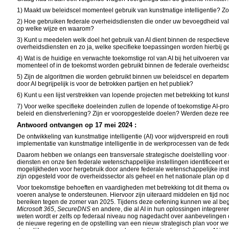
1) Maakt uw beleidscel momenteel gebruik van kunstmatige intelligentie? Zo 
2) Hoe gebruiken federale overheidsdiensten die onder uw bevoegdheid valle
op welke wijze en waarom?
3) Kunt u meedelen welk doel het gebruik van AI dient binnen de respectieve
overheidsdiensten en zo ja, welke specifieke toepassingen worden hierbij g
4) Wat is de huidige en verwachte toekomstige rol van AI bij het uitvoeren
momenteel of in de toekomst worden gebruikt binnen de federale overheids
5) Zijn de algoritmen die worden gebruikt binnen uw beleidscel en departem
door AI begrijpelijk is voor de betrokken partijen en het publiek?
6) Kunt u een lijst verstrekken van lopende projecten met betrekking tot 
7) Voor welke specifieke doeleinden zullen de lopende of toekomstige AI-p
beleid en dienstverlening? Zijn er vooropgestelde doelen? Werden deze r
Antwoord ontvangen op 17 mei 2024 :
De ontwikkeling van kunstmatige intelligentie (AI) voor wijdverspreid en ro
implementatie van kunstmatige intelligentie in de werkprocessen van de fe
Daarom hebben we onlangs een transversale strategische doelstelling voor on
diensten en onze tien federale wetenschappelijke instellingen identificeert
mogelijkheden voor hergebruik door andere federale wetenschappelijke instel
zijn opgesteld voor de overheidssector als geheel en het nationale plan op d
Voor toekomstige behoeften en vaardigheden met betrekking tot dit thema o
voeren analyse te ondersteunen. Hiervoor zijn uiteraard middelen en tijd nod
bereiken tegen de zomer van 2025. Tijdens deze oefening kunnen we al beg
Microsoft 365
,
SecureDNS
en andere, die al AI in hun oplossingen integrer
weten wordt er zelfs op federaal niveau nog nagedacht over aanbevelingen o
de nieuwe regering en de opstelling van een nieuw strategisch plan voor w