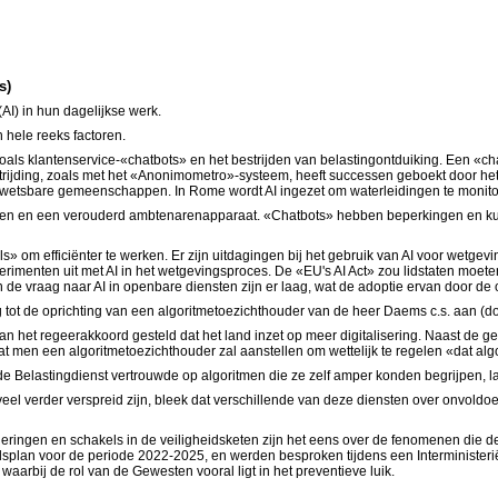
s)
(AI) in hun dagelijkse werk.
n hele reeks factoren.
oals klantenservice-«chatbots» en het bestrijden van belastingontduiking. Een «chat
rijding, zoals met het «Anonimometro»-systeem, heeft successen geboekt door he
in kwetsbare gemeenschappen. In Rome wordt AI ingezet om waterleidingen te moni
gen en een verouderd ambtenarenapparaat. «Chatbots» hebben beperkingen en kunne
 om efficiënter te werken. Er zijn uitdagingen bij het gebruik van AI voor wetge
imenten uit met AI in het wetgevingsproces. De «EU's AI Act» zou lidstaten moeten
n de vraag naar AI in openbare diensten zijn er laag, wat de adoptie ervan door de o
 tot de oprichting van een algoritmetoezichthouder van de heer Daems c.s. aan (doc
n het regeerakkoord gesteld dat het land inzet op meer digitalisering. Naast de geb
g dat men een algoritmetoezichthouder zal aanstellen om wettelijk te regelen «dat a
 de Belastingdienst vertrouwde op algoritmen die ze zelf amper konden begrijpen, la
eel verder verspreid zijn, bleek dat verschillende van deze diensten over onvoldo
regeringen en schakels in de veiligheidsketen zijn het eens over de fenomenen die 
idsplan voor de periode 2022-2025, en werden besproken tijdens een Interministerië
arbij de rol van de Gewesten vooral ligt in het preventieve luik.