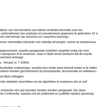
bot» van het ministerie van Arbeid verstrekt informatie over het
t automatiseren van analyses en pseudonieme gegevens te gebruiken. Er is
toren met behulp van sensoren en «machine learning».
n menselijke interactie niet volledig vervangen, vooral op straatniveau
vingsprocessen, waarbij aangepaste modellen mogelijk nodig zijn voor
 aansporen AI te omarmen, maar in Italië wordt verwacht dat de reactie
verheid vertraagt .
. Senaat, nr. 7-328/4).
ruikelijke verklaringen, waarbij men onder meer belooft verder in te zetten
lgoritmen worden gecontroleerd op transparantie, discriminatie en willekeur».
at staan uitleggen.
ende middelen beschikten om de algoritmes te evalueren die ze zelf
de komende vier jaar prioritair moeten worden aangepakt. Die staan
le Conferentie, waarop ook de politionele en justitiële spelers aanwezig