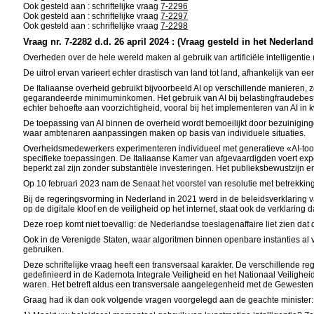
Ook gesteld aan : schriftelijke vraag
7-2296
Ook gesteld aan : schriftelijke vraag
7-2297
Ook gesteld aan : schriftelijke vraag
7-2298
Vraag nr. 7-2282 d.d. 26 april 2024 : (Vraag gesteld in het Nederland
Overheden over de hele wereld maken al gebruik van artificiële intelligentie 
De uitrol ervan varieert echter drastisch van land tot land, afhankelijk van ee
De Italiaanse overheid gebruikt bijvoorbeeld AI op verschillende manieren, z
gegarandeerde minimuminkomen. Het gebruik van AI bij belastingfraudebest
echter behoefte aan voorzichtigheid, vooral bij het implementeren van AI 
De toepassing van AI binnen de overheid wordt bemoeilijkt door bezuinigin
waar ambtenaren aanpassingen maken op basis van individuele situaties.
Overheidsmedewerkers experimenteren individueel met generatieve «AI-tools»
specifieke toepassingen. De Italiaanse Kamer van afgevaardigden voert exper
beperkt zal zijn zonder substantiële investeringen. Het publieksbewustzijn e
Op 10 februari 2023 nam de Senaat het voorstel van resolutie met betrekking
Bij de regeringsvorming in Nederland in 2021 werd in de beleidsverklaring va
op de digitale kloof en de veiligheid op het internet, staat ook de verklarin
Deze roep komt niet toevallig: de Nederlandse toeslagenaffaire liet zien dat
Ook in de Verenigde Staten, waar algoritmen binnen openbare instanties al v
gebruiken.
Deze schriftelijke vraag heeft een transversaal karakter. De verschillende 
gedefinieerd in de Kadernota Integrale Veiligheid en het Nationaal Veilighe
waren. Het betreft aldus een transversale aangelegenheid met de Gewesten wa
Graag had ik dan ook volgende vragen voorgelegd aan de geachte minister: