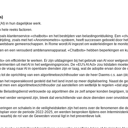
s)
(AI) in hun dagelijkse werk.
n hele reeks factoren.
oals klantenservice-«chatbots» en het bestrijden van belastingontduiking. Een «chat
rijding, zoals met het «Anonimometro»-systeem, heeft successen geboekt door he
in kwetsbare gemeenschappen. In Rome wordt AI ingezet om waterleidingen te moni
gen en een verouderd ambtenarenapparaat. «Chatbots» hebben beperkingen en kunne
 om efficiënter te werken. Er zijn uitdagingen bij het gebruik van AI voor wetge
imenten uit met AI in het wetgevingsproces. De «EU's AI Act» zou lidstaten moeten
n de vraag naar AI in openbare diensten zijn er laag, wat de adoptie ervan door de o
 tot de oprichting van een algoritmetoezichthouder van de heer Daems c.s. aan (doc
n het regeerakkoord gesteld dat het land inzet op meer digitalisering. Naast de geb
g dat men een algoritmetoezichthouder zal aanstellen om wettelijk te regelen «dat a
 de Belastingdienst vertrouwde op algoritmen die ze zelf amper konden begrijpen, la
eel verder verspreid zijn, bleek dat verschillende van deze diensten over onvoldo
regeringen en schakels in de veiligheidsketen zijn het eens over de fenomenen die 
idsplan voor de periode 2022-2025, en werden besproken tijdens een Interministerië
arbij de rol van de Gewesten vooral ligt in het preventieve luik.