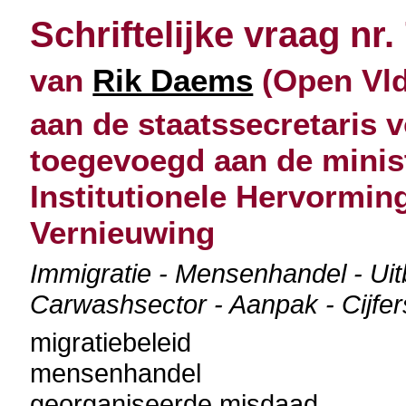
Schriftelijke vraag nr.
van
Rik Daems
(Open Vld
aan de staatssecretaris v
toegevoegd aan de minis
Institutionele Hervormi
Vernieuwing
Immigratie - Mensenhandel - Uitb
Carwashsector - Aanpak - Cijfe
migratiebeleid
mensenhandel
georganiseerde misdaad