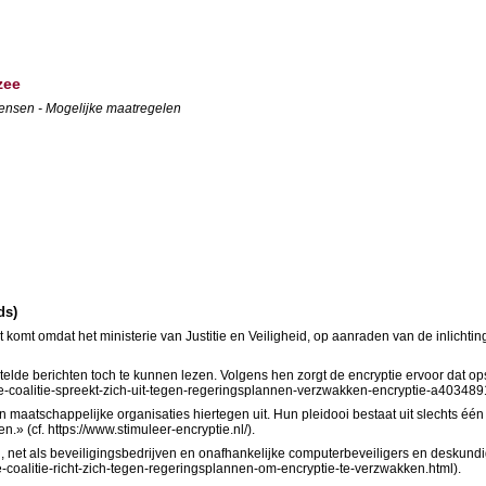
zee
endensen - Mogelijke maatregelen
ds)
 komt omdat het ministerie van Justitie en Veiligheid, op aanraden van de inlichti
utelde berichten toch te kunnen lezen. Volgens hen zorgt de encryptie ervoor dat 
ede-coalitie-spreekt-zich-uit-tegen-regeringsplannen-verzwakken-encryptie-a403489
 maatschappelijke organisaties hiertegen uit. Hun pleidooi bestaat uit slechts één
» (cf. https://www.stimuleer-encryptie.nl/).
, net als beveiligingsbedrijven en onafhankelijke computerbeveiligers en deskund
coalitie-richt-zich-tegen-regeringsplannen-om-encryptie-te-verzwakken.html).