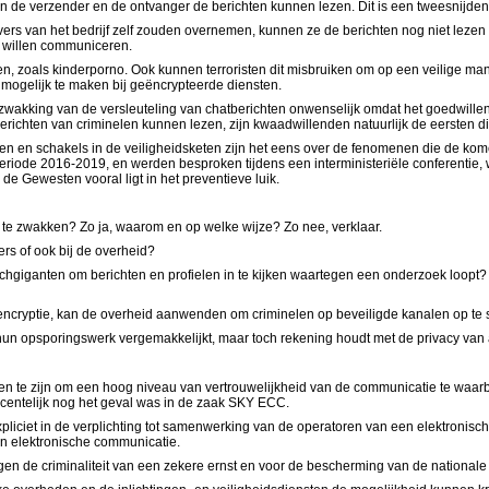
n de verzender en de ontvanger de berichten kunnen lezen. Dit is een tweesnijde
ervers van het bedrijf zelf zouden overnemen, kunnen ze de berichten nog niet lezen 
m willen communiceren.
den, zoals kinderporno. Ook kunnen terroristen dit misbruiken om op een veilige 
mogelijk te maken bij geëncrypteerde diensten.
zwakking van de versleuteling van chatberichten onwenselijk omdat het goedwillen
ichten van criminelen kunnen lezen, zijn kwaadwillenden natuurlijk de eersten di
ngen en schakels in de veiligheidsketen zijn het eens over de fenomenen die de kom
eriode 2016-2019, en werden besproken tijdens een interministeriële conferentie, w
e Gewesten vooral ligt in het preventieve luik.
f te zwakken? Zo ja, waarom en op welke wijze? Zo nee, verklaar.
ers of ook bij de overheid?
hgiganten om berichten en profielen in te kijken waartegen een onderzoek loopt?
de encryptie, kan de overheid aanwenden om criminelen op beveiligde kanalen op te
 hun opsporingswerk vergemakkelijkt, maar toch rekening houdt met de privacy van 
ken te zijn om een hoog niveau van vertrouwelijkheid van de communicatie te waar
ecentelijk nog het geval was in de zaak SKY ECC.
expliciet in de verplichting tot samenwerking van de operatoren van een elektronis
an elektronische communicatie.
egen de criminaliteit van een zekere ernst en voor de bescherming van de nationale 