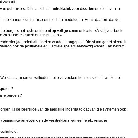
nd zwaard.
van gebruikers. Dit maakt het aantrekkelijk voor dissidenten die leven in
manier te kunnen communiceren met hun medeleden. Het is daarom dat de
de burgers het recht ontneemt op veilige communicatie. «Als bijvoorbeeld
e zo'n functie kraken en misbruiken.»
ende vier jaar prioritair moeten worden aangepakt. Die staan gedefinieerd in
aarop ook de politionele en justitiële spelers aanwezig waren. Het betreft
 Welke techgiganten willigden deze verzoeken het meest en in welke het
 sporen?
alle burgers?
borgen, is de keerzijde van de medaille inderdaad dat van die systemen ook
ch communicatienetwerk en de verstrekkers van een elektronische
veiligheid.