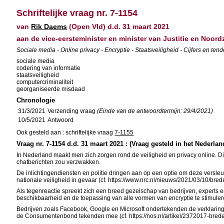
Schriftelijke vraag nr. 7-1154
van
Rik Daems
(Open Vld) d.d. 31 maart 2021
aan de vice-eersteminister en minister van Justitie en Noord
Sociale media - Online privacy - Encryptie - Staatsveiligheid - Cijfers en t
sociale media
codering van informatie
staatsveiligheid
computercriminaliteit
georganiseerde misdaad
Chronologie
31/3/2021
Verzending vraag
(Einde van de antwoordtermijn: 29/4/2021)
10/5/2021
Antwoord
Ook gesteld aan : schriftelijke vraag
7-1155
Vraag nr. 7-1154 d.d. 31 maart 2021 : (Vraag gesteld in het Nederlan
In Nederland maakt men zich zorgen rond de veiligheid en privacy online. Dit
chatberichten zou verzwakken.
De inlichtingendiensten en politie dringen aan op een optie om deze versle
nationale veiligheid in gevaar (cf. https://www.nrc.nl/nieuws/2021/03/10/br
Als tegenreactie spreekt zich een breed gezelschap van bedrijven, experts en
beschikbaarheid en de toepassing van alle vormen van encryptie te stimuleren.
Bedrijven zoals Facebook, Google en Microsoft ondertekenden de verklaring
de Consumentenbond tekenden mee (cf. https://nos.nl/artikel/2372017-brede-