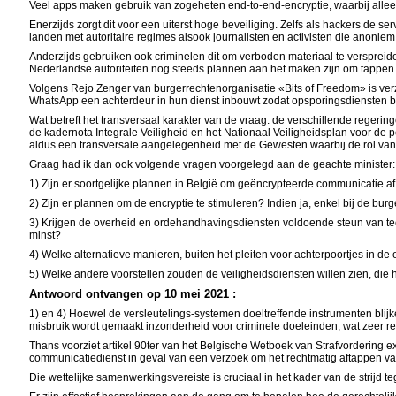
Veel apps maken gebruik van zogeheten end-to-end-encryptie, waarbij allee
Enerzijds zorgt dit voor een uiterst hoge beveiliging. Zelfs als hackers de s
landen met autoritaire regimes alsook journalisten en activisten die anonie
Anderzijds gebruiken ook criminelen dit om verboden materiaal te versprei
Nederlandse autoriteiten nog steeds plannen aan het maken zijn om tappen 
Volgens Rejo Zenger van burgerrechtenorganisatie «Bits of Freedom» is ver
WhatsApp een achterdeur in hun dienst inbouwt zodat opsporingsdiensten ber
Wat betreft het transversaal karakter van de vraag: de verschillende regeri
de kadernota Integrale Veiligheid en het Nationaal Veiligheidsplan voor de p
aldus een transversale aangelegenheid met de Gewesten waarbij de rol van d
Graag had ik dan ook volgende vragen voorgelegd aan de geachte minister:
1) Zijn er soortgelijke plannen in België om geëncrypteerde communicatie a
2) Zijn er plannen om de encryptie te stimuleren? Indien ja, enkel bij de burg
3) Krijgen de overheid en ordehandhavingsdiensten voldoende steun van tec
minst?
4) Welke alternatieve manieren, buiten het pleiten voor achterpoortjes in 
5) Welke andere voorstellen zouden de veiligheidsdiensten willen zien, die
Antwoord ontvangen op 10 mei 2021 :
1) en 4) Hoewel de versleutelings-systemen doeltreffende instrumenten blij
misbruik wordt gemaakt inzonderheid voor criminele doeleinden, wat zeer r
Thans voorziet artikel 90ter van het Belgische Wetboek van Strafvordering 
communicatiedienst in geval van een verzoek om het rechtmatig aftappen v
Die wettelijke samenwerkingsvereiste is cruciaal in het kader van de strijd t