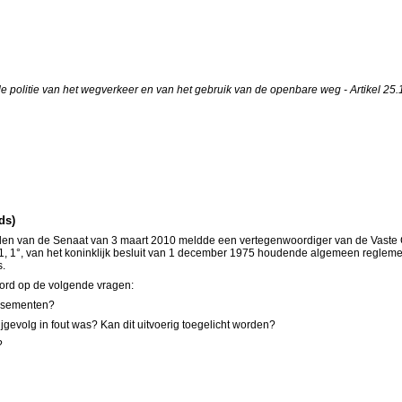
politie van het wegverkeer en van het gebruik van de openbare weg - Artikel 25.1
ds)
n van de Senaat van 3 maart 2010 meldde een vertegenwoordiger van de Vaste Com
, 1°, van het koninklijk besluit van 1 december 1975 houdende algemeen reglemen
s.
oord op de volgende vragen:
issementen?
jgevolg in fout was? Kan dit uitvoerig toegelicht worden?
?