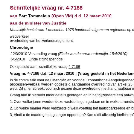
Schriftelijke vraag nr. 4-7188
van
Bart Tommelein
(Open Vld) d.d. 12 maart 2010
aan de minister van Justitie
Koninklijk besluit van 1 december 1975 houdende algemeen reglement op de 
wegverkeer
overtreding van het verkeersreglement
Chronologie
12/3/2010
Verzending vraag
(Einde van de antwoordtermijn: 15/4/2010)
6/5/2010
Einde zittingsperiode
Ook gesteld aan : schriftelijke vraag
4-7189
Vraag nr. 4-7188 d.d. 12 maart 2010 : (Vraag gesteld in het Nederlan
In de commissie voor de Financiën en voor de Economische Aangelegenhede
processen-verbaal werden opgesteld aangaande overtreding van artikel 25.1
weg. Dit cijfer spreekt voor zich gezien deze overtreding niet handhaafbaar i
Graag had ik hierover meer details gekregen en in het bijzondere een antw
1. Over welke jaren werden deze vaststellingen gedaan en in welke arrond
2. Op welke manier werd vastgesteld welk voertuig het laatst parkeerde en bi
3. Vindt u de maatregel nog langer opportuun? Kan u dit uitvoerig toelichten