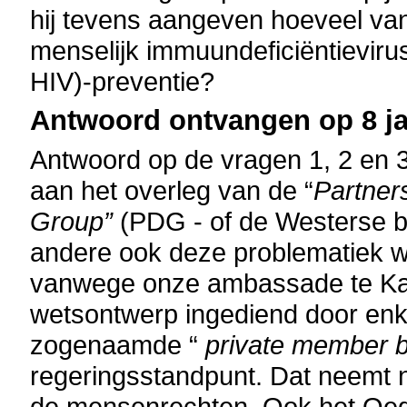
hij tevens aangeven hoeveel v
menselijk immuundeficiëntievir
HIV)-preventie?
Antwoord ontvangen op 8 ja
Antwoord op de vragen 1, 2 en 3
aan het overleg van de “
Partner
Group”
(PDG - of de Westerse b
andere ook deze problematiek we
vanwege onze ambassade te Kamp
wetsontwerp ingediend door enk
zogenaamde “
private member bi
regeringsstandpunt. Dat neemt ni
de mensenrechten. Ook het Oeg