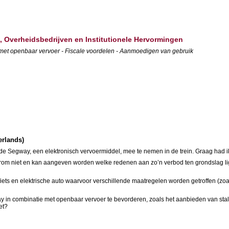
, Overheidsbedrijven en Institutionele Hervormingen
et openbaar vervoer - Fiscale voordelen - Aanmoedigen van gebruik
erlands)
de Segway, een elektronisch vervoermiddel, mee te nemen in de trein. Graag had ik
rom niet en kan aangeven worden welke redenen aan zo’n verbod ten grondslag lig
-fiets en elektrische auto waarvoor verschillende maatregelen worden getroffen (zoa
y in combinatie met openbaar vervoer te bevorderen, zoals het aanbieden van sta
et?