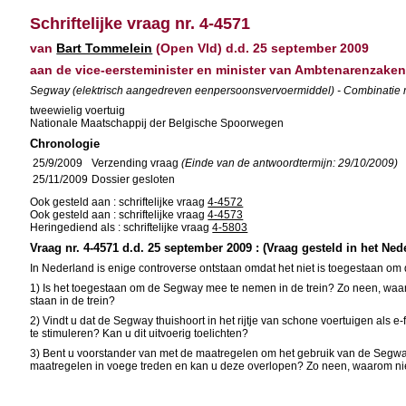
Schriftelijke vraag nr. 4-4571
van
Bart Tommelein
(Open Vld) d.d. 25 september 2009
aan de vice-eersteminister en minister van Ambtenarenzaken
Segway (elektrisch aangedreven eenpersoonsvervoermiddel) - Combinatie m
tweewielig voertuig
Nationale Maatschappij der Belgische Spoorwegen
Chronologie
25/9/2009
Verzending vraag
(Einde van de antwoordtermijn: 29/10/2009)
25/11/2009
Dossier gesloten
Ook gesteld aan : schriftelijke vraag
4-4572
Ook gesteld aan : schriftelijke vraag
4-4573
Heringediend als : schriftelijke vraag
4-5803
Vraag nr. 4-4571 d.d. 25 september 2009 : (Vraag gesteld in het Ned
In Nederland is enige controverse ontstaan omdat het niet is toegestaan om 
1) Is het toegestaan om de Segway mee te nemen in de trein? Zo neen, waa
staan in de trein?
2) Vindt u dat de Segway thuishoort in het rijtje van schone voertuigen als e
te stimuleren? Kan u dit uitvoerig toelichten?
3) Bent u voorstander van met de maatregelen om het gebruik van de Segwa
maatregelen in voege treden en kan u deze overlopen? Zo neen, waarom ni