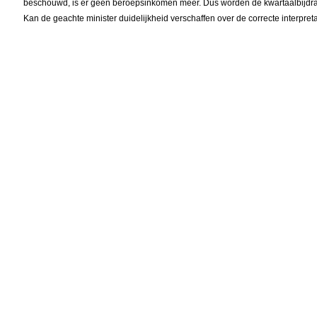
beschouwd, is er geen beroepsinkomen meer. Dus worden de kwartaalbijdra
Kan de geachte minister duidelijkheid verschaffen over de correcte interpret