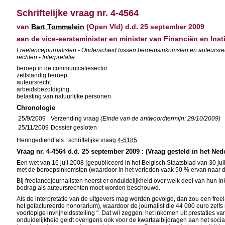
Schriftelijke vraag nr. 4-4564
van
Bart Tommelein
(Open Vld) d.d. 25 september 2009
aan de vice-eersteminister en minister van Financiën en Ins
Freelancejournalisten - Onderscheid tussen beroepsinkomsten en auteursrecht
rechten - Interpretatie
beroep in de communicatiesector
zelfstandig beroep
auteursrecht
arbeidsbezoldiging
belasting van natuurlijke personen
Chronologie
25/9/2009
Verzending vraag
(Einde van de antwoordtermijn: 29/10/2009)
25/11/2009
Dossier gesloten
Heringediend als : schriftelijke vraag
4-5185
Vraag nr. 4-4564 d.d. 25 september 2009 : (Vraag gesteld in het Ned
Een wet van 16 juli 2008 (gepubliceerd in het Belgisch Staatsblad van 30 ju
met de beroepsinkomsten (waardoor in het verleden vaak 50 % ervan naar de
Bij freelancejournalisten heerst er onduidelijkheid over welk deel van hun 
bedrag als auteursrechten moet worden beschouwd.
Als de interpretatie van de uitgevers mag worden gevolgd, dan zou een free
het gefactureerde honorarium), waardoor de journalist die 44 000 euro zelfs n
voorlopige invrijheidsstelling ". Dat wil zeggen: het inkomen uit prestaties
onduidelijkheid geldt overigens ook voor de kwartaalbijdragen aan het soci