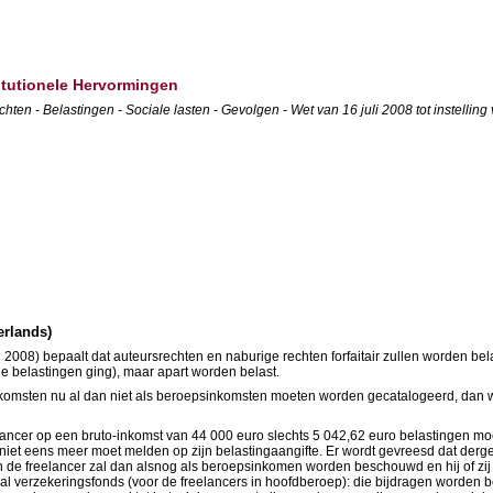
titutionele Hervormingen
en - Belastingen - Sociale lasten - Gevolgen - Wet van 16 juli 2008 tot instelling 
erlands)
li 2008) bepaalt dat auteursrechten en naburige rechten forfaitair zullen worden 
 belastingen ging), maar apart worden belast.
inkomsten nu al dan niet als beroepsinkomsten moeten worden gecatalogeerd, dan wel
lancer op een bruto-inkomst van 44 000 euro slechts 5 042,62 euro belastingen mo
iet eens meer moet melden op zijn belastingaangifte. Er wordt gevreesd dat dergelijk
 van de freelancer zal dan alsnog als beroepsinkomen worden beschouwd en hij of zij
aal verzekeringsfonds (voor de freelancers in hoofdberoep): die bijdragen worden