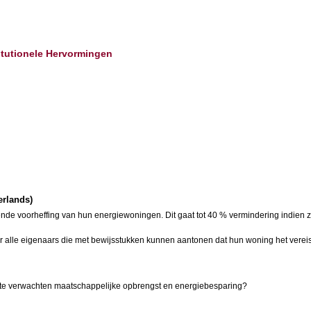
titutionele Hervormingen
erlands)
rende voorheffing van hun energiewoningen. Dit gaat tot 40 % vermindering indien
r alle eigenaars die met bewijsstukken kunnen aantonen dat hun woning het vereist
de te verwachten maatschappelijke opbrengst en energiebesparing?