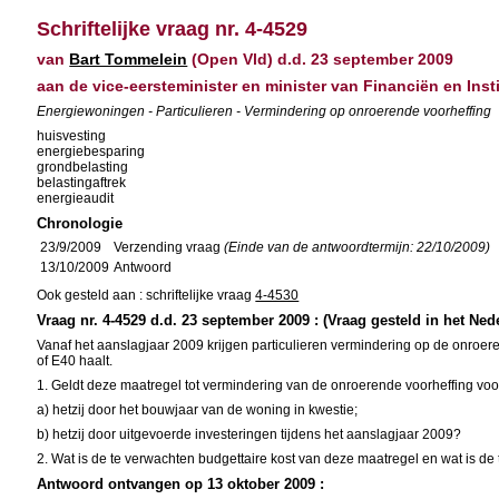
Schriftelijke vraag nr. 4-4529
van
Bart Tommelein
(Open Vld) d.d. 23 september 2009
aan de vice-eersteminister en minister van Financiën en Ins
Energiewoningen - Particulieren - Vermindering op onroerende voorheffing
huisvesting
energiebesparing
grondbelasting
belastingaftrek
energieaudit
Chronologie
23/9/2009
Verzending vraag
(Einde van de antwoordtermijn: 22/10/2009)
13/10/2009
Antwoord
Ook gesteld aan : schriftelijke vraag
4-4530
Vraag nr. 4-4529 d.d. 23 september 2009 : (Vraag gesteld in het Ned
Vanaf het aanslagjaar 2009 krijgen particulieren vermindering op de onroe
of E40 haalt.
1. Geldt deze maatregel tot vermindering van de onroerende voorheffing voo
a) hetzij door het bouwjaar van de woning in kwestie;
b) hetzij door uitgevoerde investeringen tijdens het aanslagjaar 2009?
2. Wat is de te verwachten budgettaire kost van deze maatregel en wat is 
Antwoord ontvangen op 13 oktober 2009 :