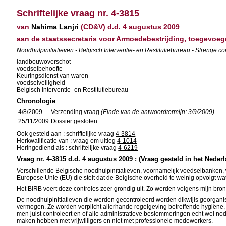
Schriftelijke vraag nr. 4-3815
van
Nahima Lanjri
(CD&V) d.d. 4 augustus 2009
aan de staatssecretaris voor Armoedebestrijding, toegevoeg
Noodhulpinitiatieven - Belgisch Interventie- en Restitutiebureau - Strenge co
landbouwoverschot
voedselbehoefte
Keuringsdienst van waren
voedselveiligheid
Belgisch Interventie- en Restitutiebureau
Chronologie
4/8/2009
Verzending vraag
(Einde van de antwoordtermijn: 3/9/2009)
25/11/2009
Dossier gesloten
Ook gesteld aan : schriftelijke vraag
4-3814
Herkwalificatie van : vraag om uitleg
4-1014
Heringediend als : schriftelijke vraag
4-6219
Vraag nr. 4-3815 d.d. 4 augustus 2009 : (Vraag gesteld in het Neder
Verschillende Belgische noodhulpinitiatieven, voornamelijk voedselbanken, 
Europese Unie (EU) die stelt dat de Belgische overheid te weinig opvolgt wa
Het BIRB voert deze controles zeer grondig uit. Zo werden volgens mijn bron
De noodhulpinitiatieven die werden gecontroleerd worden dikwijls georganise
vermogen. Ze worden verplicht allerhande regelgeving betreffende hygiëne, voe
men juist controleert en of alle administratieve beslommeringen echt wel nod
maken hebben met vrijwilligers en niet met professionele medewerkers.