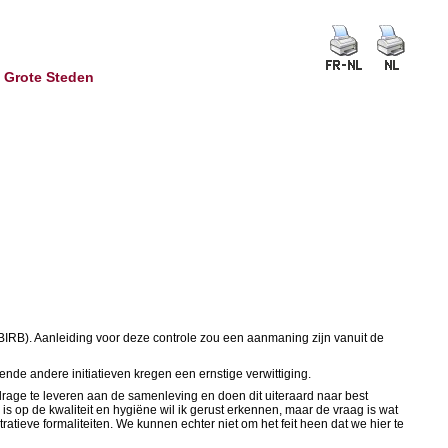
n Grote Steden
(BIRB). Aanleiding voor deze controle zou een aanmaning zijn vanuit de
ende andere initiatieven kregen een ernstige verwittiging.
drage te leveren aan de samenleving en doen dit uiteraard naar best
 is op de kwaliteit en hygiëne wil ik gerust erkennen, maar de vraag is wat
atieve formaliteiten. We kunnen echter niet om het feit heen dat we hier te