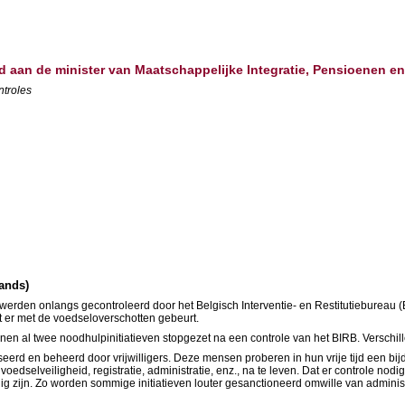
d aan de minister van Maatschappelijke Integratie, Pensioenen e
ntroles
lands)
werden onlangs gecontroleerd door het Belgisch Interventie- en Restitutiebureau 
t er met de voedseloverschotten gebeurt.
nen al twee noodhulpinitiatieven stopgezet na een controle van het BIRB. Verschill
erd en beheerd door vrijwilligers. Deze mensen proberen in hun vrije tijd een bij
dselveiligheid, registratie, administratie, enz., na te leven. Dat er controle nodig
ig zijn. Zo worden sommige initiatieven louter gesanctioneerd omwille van administr