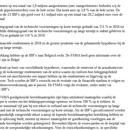
tenen op een totaal van 1,8 miljoen aangeslotenen (met «aangeslotenen» bedoelen wij de
de gepensioneerden) voor de hele sector. Dat komt neer op 3,8 % van de hele sector. De
n die 23 IBP’s zijn goed voor 4,1 miljard euro op een totaal van 29,2 miljard euro voor de
taal.
kingsgraad van de technische voorzieningen op korte termijn gedaald van 151 % in 2016 tot
de dekkingsgraad van de technische voorzieningen op lange termijn is stabiel gebleven in
%) en gedaald tot 116 % in 2018.
 financiële rendementen in 2018 en de grotere prudentie van de gehanteerde hypotheses bij de
op lange termijn.
etrekking hebben op de IBP’s naar Belgisch recht. De FSMA heeft geen informatie over de
 zijn in België.
end op basis van verschillende hypotheses, waaronder de rentevoet of de actualisatievoet.
op de toekomstige rendementen van de activa waarin zij conform hun beleggingsbeleid
voet zal onrechtstreeks een impact hebben op die rendementen en bijgevolg op de
evoet. Toch worden de IBP’s verzocht om de evolutie van de financiële markten te volgen en
e dienovereenkomstig aan te passen. De FSMA volgt die evoluties, onder ander via
e IBP’s.
FSMA goedgekeurde herstelmaatregelen zijn bijna uitsluitend maatregelen waarbij de
agen te storten om het dekkingspercentage opnieuw tot boven 100 % op te trekken. In
r maximaal vijf jaar bij een tekort in verband met de technische voorzieningen op lange
verband met de technische voorzieningen op korte termijn. Als de IBP’s geconfronteerd worden
rspronkelijk vastgestelde tekort waarop de lopende herstelmaatregelen betrekking hebben en
en oplossing biedt, moeten zij nieuwe maatregelen ter goedkeuring voorleggen aan de
nde herstelplan worden geïntegreerd. Bovendien blijven de voorwaarden en de looptijd van
voor de oorspronkelijke tekortkomingen. Voor de extra tekortkomingen is, in specifieke