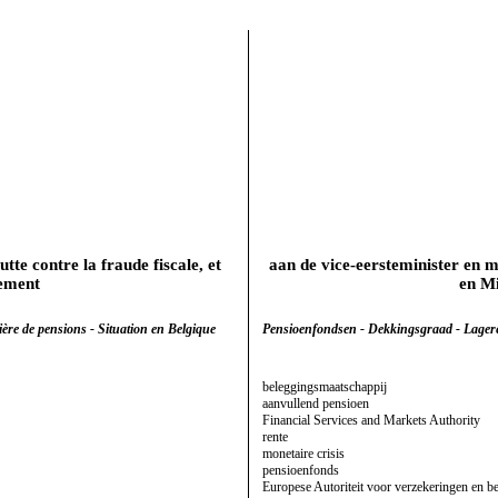
tte contre la fraude fiscale, et
aan de vice-eersteminister en mi
pement
en M
ère de pensions - Situation en Belgique
Pensioenfondsen - Dekkingsgraad - Lagere 
beleggingsmaatschappij
aanvullend pensioen
Financial Services and Markets Authority
rente
monetaire crisis
pensioenfonds
Europese Autoriteit voor verzekeringen en b