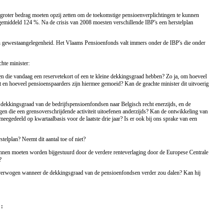
 groter bedrag moeten opzij zetten om de toekomstige pensioenverplichtingen te kunnen
emiddeld 124 %. Na de crisis van 2008 moesten verschillende IBP's een herstelplan
en gewestaangelegenheid. Het Vlaams Pensioenfonds valt immers onder de IBP's die onder
hte minister:
 die vandaag een reservetekort of een te kleine dekkingsgraad hebben? Zo ja, om hoeveel
t en hoeveel pensioenspaarders zijn hiermee gemoeid? Kan de geachte minister dit uitvoerig
 dekkingsgraad van de bedrijfspensioenfondsen naar Belgisch recht enerzijds, en de
gen die een grensoverschrijdende activiteit uitoefenen anderzijds? Kan de ontwikkeling van
egedeeld op kwartaalbasis voor de laatste drie jaar? Is er ook bij ons sprake van een
telplan? Neemt dit aantal toe of niet?
annen moeten worden bijgestuurd door de verdere renteverlaging door de Europese Centrale
?
erwogen wanneer de dekkingsgraad van de pensioenfondsen verder zou dalen? Kan hij
 :