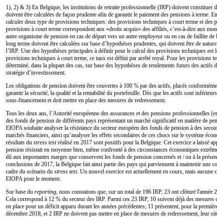
1), 2) & 3) En Belgique, les institutions de retraite professionnelle (IRP) doivent constituer
doivent être calculées de façon prudente afin de garantir le paiement des pensions à terme. En 
calculer deux type de provisions techniques: des provisions techniques à court terme et des 
provisions à court terme correspondent aux «droits acquis» des affiliés, c’est-à-dire aux mon
autre organisme de pension en cas de départ vers un autre employeur ou en cas de faillite de
long terme doivent être calculées sur base d’hypothèses prudentes, qui doivent être de nature 
l’IRP. Une des hypothèses principales à définir pour le calcul des provisions techniques est l
provisions techniques à court terme, ce taux est défini par arrêté royal. Pour les provisions te
déterminé, dans la plupart des cas, sur base des hypothèses de rendements futurs des actifs d
stratégie d’investissement.
Les obligations de pension doivent être couvertes à 100 % par des actifs, placés conforméme
garantir la sécurité, la qualité et la rentabilité du portefeuille. Dès que les actifs sont inférie
sous-financement et doit mettre en place des mesures de redressement.
Tous les deux ans, l’Autorité européenne des assurances et des pensions professionnelles (en
des fonds de pension de différents pays représentant un marché significatif en matière de pen
EIOPA
souhaite analyser la résistance du secteur européen des fonds de pension à des secou
marchés financiers, ainsi qu’analyser les effets secondaires de ces chocs sur le système éco
résultats du
stress test
réalisé en 2017 sont positifs pour la Belgique. Cet exercice a laissé ap
pension résistait en moyenne bien, même confronté à des circonstances économiques extrême
dû aux importantes marges que conservent les fonds de pension concernés et / ou à la présen
conclusions de 2017, la Belgique fait ainsi partie des pays qui parviennent à maintenir une co
cadre du scénario du
stress test
. Un nouvel exercice est actuellement en cours, mais aucune
EIOPA
pour le moment.
Sur base du
reporting
, nous constatons que, sur un total de 196 IRP, 23 ont clôturé l'année 
Cela correspond à 12 % du secteur des IRP. Parmi ces 23 IRP, 10 suivent déjà des mesures 
en place pour un déficit apparu durant les années précédentes; 11 présentent, pour la premièr
décembre 2018, et 2 IRP ne doivent pas mettre en place de mesures de redressement, leur situ