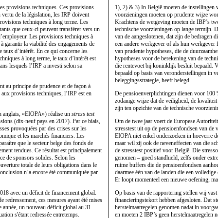
 des provisions techniques. Ces provisions
1), 2) & 3) In België moeten de instellinge
vertu de la législation, les IRP doivent
voorzieningen moeten op prudente wijze wor
provisions techniques à long terme. Les
Krachtens de wetgeving moeten de IBP’s twee
tants que ceux-ci peuvent transférer vers un
technische voorzieningen op lange termijn. 
 l’employeur. Les provisions techniques à
van de aangeslotenen, dat zijn de bedragen d
à garantir la viabilité des engagements de
een andere werkgever of als hun werkgever f
e taux d’intérêt. En ce qui concerne les
van prudente hypotheses, die de duurzaamhei
chniques à long terme, le taux d’intérêt est
hypotheses voor de berekening van de techni
ans lesquels l’IRP a investi selon sa
die rentevoet bij koninklijk besluit bepaald.
bepaald op basis van veronderstellingen in 
beleggingsstrategie, heeft belegd.
nt au principe de prudence et de façon à
urs aux provisions techniques, l’IRP est en
De pensioenverplichtingen dienen voor 100 %
zodanige wijze dat de veiligheid, de kwalite
zijn ten opzichte van de technische voorzien
 anglais, «
EIOPA
») réalise un
stress test
sions (dix-neuf pays en 2017). Par ce biais,
Om de twee jaar voert de Europese Autoriteit
sses provoquées par des crises sur les
stresstest uit op de pensioenfondsen van de 
nomique et les marchés financiers. Les
EIOPA
niet enkel onderzoeken in hoeverre d
paraître que le secteur belge des fonds de
maar wil zij ook de neveneffecten van die s
ment tendues. Ce résultat est principalement
de stresstest positief voor België. Die stre
ce de sponsors solides. Selon les
genomen – goed standhield, zelfs onder extr
uverture totale de leurs obligations dans le
ruime buffers die de pensioenfondsen aanhou
 conclusion n’a encore été communiquée par
daarmee één van de landen die een volledige 
Er loopt momenteel een nieuwe oefening, m
2018 avec un déficit de financement global.
Op basis van de rapportering stellen wij vas
de redressement, ces mesures ayant été mises
financieringstekort hebben afgesloten. Dat 
e année, un nouveau déficit global au 31
herstelmaatregelen genomen nadat in voorgaan
ation s'étant redressée entretemps.
en moeten 2 IBP’s geen herstelmaatregelen n