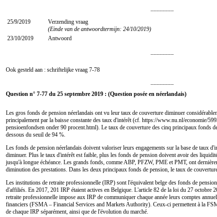
________
25/9/2019
Verzending vraag
(Einde van de antwoordtermijn: 24/10/2019)
23/10/2019
Antwoord
________
Ook gesteld aan : schriftelijke vraag
7-78
________
Question n° 7-77 du 25 septembre 2019 : (Question posée en néerlandais)
Les gros fonds de pension néerlandais ont vu leur taux de couverture diminuer considérablem
principalement par la baisse constante des taux d'intérêt (cf. https://www.nu.nl/economie/5
pensioenfondsen onder 90 procent.html). Le taux de couverture des cinq principaux fonds de
dessous du seuil de 94 %.
Les fonds de pension néerlandais doivent valoriser leurs engagements sur la base de taux d'in
diminuer. Plus le taux d'intérêt est faible, plus les fonds de pension doivent avoir des liquid
jusqu'à longue échéance. Les grands fonds, comme ABP, PFZW, PME et PMT, ont dernièrem
diminution des prestations. Dans les deux principaux fonds de pension, le taux de couvertur
Les institutions de retraite professionnelle (IRP) sont l'équivalent belge des fonds de pensi
d'affiliés. En 2017, 201 IRP étaient actives en Belgique. L'article 82 de la loi du 27 octobre 2
retraite professionnelle impose aux IRP de communiquer chaque année leurs comptes annuels 
financiers (FSMA – Financial Services and Markets Authority). Ceux-ci permettent à la FSMA 
de chaque IRP séparément, ainsi que de l'évolution du marché.