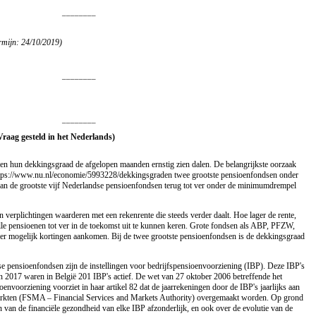
________
rmijn: 24/10/2019)
________
________
Vraag gesteld in het Nederlands)
n hun dekkingsgraad de afgelopen maanden ernstig zien dalen. De belangrijkste oorzaak
 https://www.nu.nl/economie/5993228/dekkingsgraden twee grootste pensioenfondsen onder
van de grootste vijf Nederlandse pensioenfondsen terug tot ver onder de minimumdrempel
erplichtingen waarderen met een rekenrente die steeds verder daalt. Hoe lager de rente,
le pensioenen tot ver in de toekomst uit te kunnen keren. Grote fondsen als ABP, PFZW,
 mogelijk kortingen aankomen. Bij de twee grootste pensioenfondsen is de dekkingsgraad
 pensioenfondsen zijn de instellingen voor bedrijfspensioenvoorziening (IBP). Deze IBP's
 In 2017 waren in België 201 IBP's actief. De wet van 27 oktober 2006 betreffende het
ioenvoorziening voorziet in haar artikel 82 dat de jaarrekeningen door de IBP's jaarlijks aan
Markten (FSMA – Financial Services and Markets Authority) overgemaakt worden. Op grond
an de financiële gezondheid van elke IBP afzonderlijk, en ook over de evolutie van de