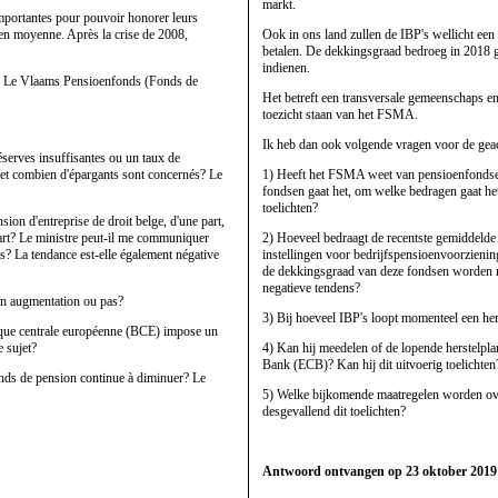
markt.
importantes pour pouvoir honorer leurs
 en moyenne. Après la crise de 2008,
Ook in ons land zullen de IBP's wellicht een
betalen. De dekkingsgraad bedroeg in 2018 g
indienen.
ale. Le Vlaams Pensioenfonds (Fonds de
Het betreft een transversale gemeenschaps 
toezicht staan van het FSMA.
Ik heb dan ook volgende vragen voor de geac
éserves insuffisantes ou un taux de
l et combien d'épargants sont concernés? Le
1) Heeft het FSMA weet van pensioenfondsen
fondsen gaat het, om welke bedragen gaat he
toelichten?
ion d'entreprise de droit belge, d'une part,
e part? Le ministre peut-il me communiquer
2) Hoeveel bedraagt de recentste gemiddelde
es? La tendance est-elle également négative
instellingen voor bedrijfspensioenvoorzienin
de dekkingsgraad van deze fondsen worden me
negatieve tendens?
en augmentation ou pas?
3) Bij hoeveel IBP's loopt momenteel een hers
Banque centrale européenne (BCE) impose un
e sujet?
4) Kan hij meedelen of de lopende herstelpl
Bank (ECB)? Kan hij dit uitvoerig toelichten
onds de pension continue à diminuer? Le
5) Welke bijkomende maatregelen worden ov
desgevallend dit toelichten?
Antwoord ontvangen op 23 oktober 2019