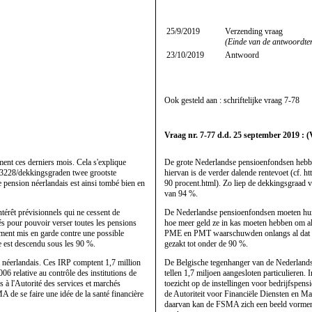
25/9/2019
Verzending vraag
(Einde van de antwoordte
23/10/2019
Antwoord
Ook gesteld aan : schriftelijke vraag
7-78
Vraag nr. 7-77 d.d. 25 september 2019 : (
ent ces derniers mois. Cela s'explique
De grote Nederlandse pensioenfondsen hebbe
993228/dekkingsgraden twee grootste
hiervan is de verder dalende rentevoet (cf.
 pension néerlandais est ainsi tombé bien en
90 procent.html). Zo liep de dekkingsgraad 
van 94 %.
térêt prévisionnels qui ne cessent de
De Nederlandse pensioenfondsen moeten hun v
ités pour pouvoir verser toutes les pensions
hoe meer geld ze in kas moeten hebben om al
ent mis en garde contre une possible
PME en PMT waarschuwden onlangs al dat er
e est descendu sous les 90 %.
gezakt tot onder de 90 %.
on néerlandais. Ces IRP comptent 1,7 million
De Belgische tegenhanger van de Nederlandse
006 relative au contrôle des institutions de
tellen 1,7 miljoen aangesloten particulieren.
à l'Autorité des services et marchés
toezicht op de instellingen voor bedrijfspens
de se faire une idée de la santé financière
de Autoriteit voor Financiële Diensten en 
daarvan kan de FSMA zich een beeld vormen v