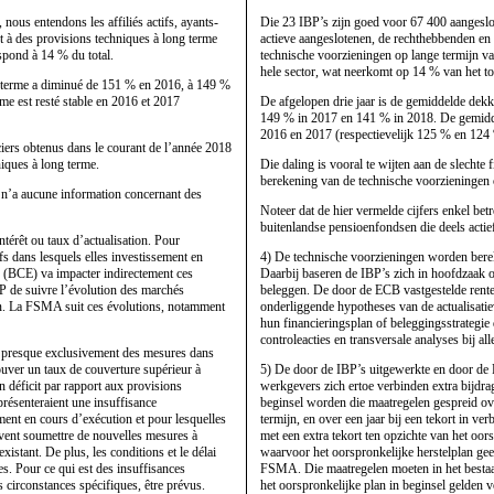
, nous entendons les affiliés actifs, ayants-
Die 23 IBP’s zijn goed voor 67 400 aangeslo
et à des provisions techniques à long terme
actieve aangeslotenen, de rechthebbenden en 
espond à 14 % du total.
technische voorzieningen op lange termijn va
hele sector, wat neerkomt op 14 % van het to
rt terme a diminué de 151 % en 2016, à 149 %
me est resté stable en 2016 et 2017
De afgelopen drie jaar is de gemiddelde dek
149 % in 2017 en 141 % in 2018. De gemiddel
2016 en 2017 (respectievelijk 125 % en 124 
iers obtenus dans le courant de l’année 2018
niques à long terme.
Die daling is vooral te wijten aan de slechte
berekening van de technische voorzieningen 
A n’a aucune information concernant des
Noteer dat de hier vermelde cijfers enkel b
buitenlandse pensioenfondsen die deels actief
ntérêt ou taux d’actualisation. Pour
fs dans lesquels elles investissement en
4) De technische voorzieningen worden berek
e (BCE) va impacter indirectement ces
Daarbij baseren de IBP’s zich in hoofdzaak 
RP de suivre l’évolution des marchés
beleggen. De door de ECB vastgestelde rente
tion. La FSMA suit ces évolutions, notamment
onderliggende hypotheses van de actualisati
hun financieringsplan of beleggingsstrategi
controleacties en transversale analyses bij all
t presque exclusivement des mesures dans
ouver un taux de couverture supérieur à
5) De door de IBP’s uitgewerkte en door de 
 déficit par rapport aux provisions
werkgevers zich ertoe verbinden extra bijdr
présenteraient une insuffisance
beginsel worden die maatregelen gespreid ove
ment en cours d’exécution et pour lesquelles
termijn, en over een jaar bij een tekort in 
oivent soumettre de nouvelles mesures à
met een extra tekort ten opzichte van het oo
stant. De plus, les conditions et le délai
waarvoor het oorspronkelijke herstelplan ge
les. Pour ce qui est des insuffisances
FSMA. Die maatregelen moeten in het bestaa
circonstances spécifiques, être prévus.
het oorspronkelijke plan in beginsel gelden 