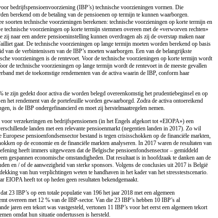
n voor bedrijfspensioenvoorziening (IBP’s) technische voorzieningen vormen. Die
den berekend om de betaling van de pensioenen op termijn te kunnen waarborgen.
 soorten technische voorzieningen berekenen: technische voorzieningen op korte termijn en
De technische voorzieningen op korte termijn stemmen overeen met de «verworven rechten»
ie zij naar een andere pensioeninstelling kunnen overdragen als zij de overstap maken naar
ailliet gaat. De technische voorzieningen op lange termijn moeten worden berekend op basis
d van de verbintenissen van de IBP’s moeten waarborgen. Een van de belangrijkste
sche voorzieningen is de rentevoet. Voor de technische voorzieningen op korte termijn wordt
 Voor de technische voorzieningen op lange termijn wordt de rentevoet in de meeste gevallen
verband met de toekomstige rendementen van de activa waarin de IBP, conform haar
 te zijn gedekt door activa die worden belegd overeenkomstig het prudentiebeginsel en op
it en het rendement van de portefeuille worden gewaarborgd. Zodra de activa ontoereikend
ingen, is de IBP ondergefinancierd en moet zij herstelmaatregelen nemen.
 voor verzekeringen en bedrijfspensioenen (in het Engels afgekort tot «
EIOPA
») een
verschillende landen met een relevante pensioenmarkt (negentien landen in 2017). Zo wil
e Europese pensioenfondsensector bestand is tegen crisisschokken op de financiële markten,
chokken op de economie en de financiële markten analyseren. In 2017 waren de resultaten van
ssoefening heeft immers uitgewezen dat de Belgische pensioenfondsensector – gemiddeld
eem gespannen economische omstandigheden. Dat resultaat is in hoofdzaak te danken aan de
den en / of de aanwezigheid van sterke sponsors. Volgens de conclusies uit 2017 is België
dekking van hun verplichtingen weten te handhaven in het kader van het stresstestscenario.
aar
EIOPA
heeft tot op heden geen resultaten bekendgemaakt.
t dat 23 IBP’s op een totale populatie van 196 het jaar 2018 met een algemeen
stemt overeen met 12 % van de IBP-sector. Van die 23 IBP’s hebben 10 IBP’s al
de jaren een tekort was vastgesteld, vertonen 11 IBP’s voor het eerst een algemeen tekort
emen omdat hun situatie ondertussen is hersteld.