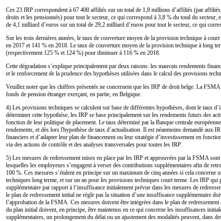
Ces 23 IRP correspondent à 67 400 affiliés sur un total de 1,8 millions d’affiliés (par affiliés
droits et les pensionnés) pour tout le secteur, ce qui correspond à 3,8 % du total du secteur, 
de 4,1 milliard d’euros sur un total de 29,2 milliard d’euros pour tout le secteur, ce qui corr
Sur les trois dernières années, le taux de couverture moyen de la provision technique à cou
en 2017 et 141 % en 2018. Le taux de couverture moyen de la provision technique à long ter
(respectivement 125 % et 124 %) pour diminuer à 116 % en 2018.
Cette dégradation s’explique principalement par deux raisons: les mauvais rendements financ
et le renforcement de la prudence des hypothèses utilisées dans le calcul des provisions tech
Veuillez noter que les chiffres présentés ne concernent que les IRP de droit belge. La FSM
fonds de pension étranger exerçant, en partie, en Belgique.
4) Les provisions techniques se calculent sur base de différentes hypothèses, dont le taux d’i
déterminer cette hypothèse, les IRP se base principalement sur les rendements futurs des acti
fonction de leur politique de placement. Le taux déterminé par la Banque centrale européenn
rendements, et dès lors l'hypothèse de taux d’actualisation. Il est néanmoins demandé aux I
financiers et d’adapter leur plan de financement ou leur stratégie d’investissement en fonc
via des actions de contrôle et des analyses transversales pour toutes les IRP.
5) Les mesures de redressement mises en place par les IRP et approuvées par la FSMA son
lesquelles les employeurs s’engagent à verser des contributions supplémentaires afin de retr
100 %. Ces mesures s’étalent en principe sur un maximum de cinq années si cela concerne un
techniques long terme, et sur un an pour les provisions techniques court terme. Les IRP qui 
supplémentaire par rapport à l’insuffisance initialement prévue dans les mesures de redresse
le plan de redressement initial ne règle pas la situation d’une insuffisance supplémentaire d
l’approbation de la FSMA. Ces mesures doivent être intégrées dans le plan de redressement exi
du plan initial doivent, en principe, être maintenus en ce qui concerne les insuffisances initia
supplémentaires, un prolongement du délai ou un ajustement des modalités peuvent, dans des 