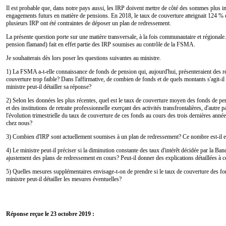
Il est probable que, dans notre pays aussi, les IRP doivent mettre de côté des sommes plus 
engagements futurs en matière de pensions. En 2018, le taux de couverture atteignait 124 %
plusieurs IRP ont été contraintes de déposer un plan de redressement.
La présente question porte sur une matière transversale, à la fois communautaire et région
pension flamand) fait en effet partie des IRP soumises au contrôle de la FSMA.
Je souhaiterais dès lors poser les questions suivantes au ministre.
1) La FSMA a-t-elle connaissance de fonds de pension qui, aujourd'hui, présenteraient des r
couverture trop faible? Dans l'affirmative, de combien de fonds et de quels montants s'agit-i
ministre peut-il détailler sa réponse?
2) Selon les données les plus récentes, quel est le taux de couverture moyen des fonds de pens
et des institutions de retraite professionnelle exerçant des activités transfrontalières, d'autr
l'évolution trimestrielle du taux de couverture de ces fonds au cours des trois dernières anné
chez nous?
3) Combien d'IRP sont actuellement soumises à un plan de redressement? Ce nombre est-il 
4) Le ministre peut-il préciser si la diminution constante des taux d'intérêt décidée par la 
ajustement des plans de redressement en cours? Peut-il donner des explications détaillées à c
5) Quelles mesures supplémentaires envisage-t-on de prendre si le taux de couverture des f
ministre peut-il détailler les mesures éventuelles?
Réponse reçue le 23 octobre 2019 :